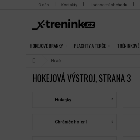
Přejít
O nás
Kontakty
Hodnocení obchodu
na
obsah
HOKEJOVÉ BRANKY
PLACHTY A TERČE
TRÉNINKOVÉ
Domů
Hráč
HOKEJOVÁ VÝSTROJ
, STRANA 3
Hokejky
Chrániče holení