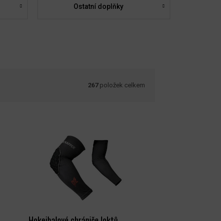
Ostatní doplňky
267
položek celkem
Hokejbalové chrániče loktů