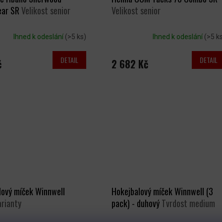
ear SR
Velikost senior
Velikost senior
Ihned k odeslání
(>5 ks)
Ihned k odeslání
(>5 k
DETAIL
DETAIL
č
2 682 Kč
lový míček Winnwell
Hokejbalový míček Winnwell (3
arianty
pack) - duhový
Tvrdost medium