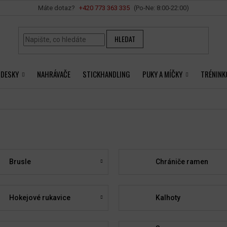
Vše o nákupu
+420 ‭773 363 335
HLEDAT
 DESKY
NAHRÁVAČE
STICKHANDLING
PUKY A MÍČKY
TRÉNINK
Brusle
Chrániče ramen
Hokejové rukavice
Kalhoty