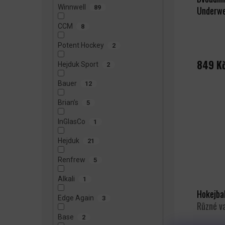
U
Winnwell
89
Underw
K
T
CCM
8
Ů
Potent Hockey
2
849 K
Hejduk Sport
2
Bauer
12
Brian’s
5
InGlasCo
1
Hejduk
21
Renfrew
5
Alkali
1
Hokejba
Edge Again
3
Různé v
Base
2