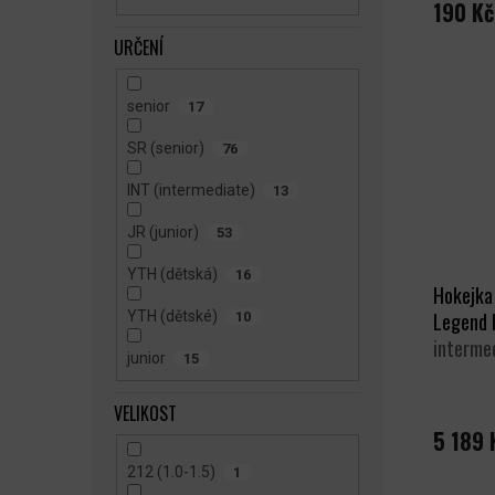
190 Kč
URČENÍ
senior
17
SR (senior)
76
INT (intermediate)
13
JR (junior)
53
YTH (dětská)
16
Hokejka
YTH (dětské)
Legend 
10
interme
junior
15
VELIKOST
5 189 
212 (1.0-1.5)
1