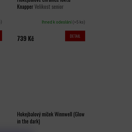
Knapper
Velikost senior
s)
Ihned k odeslání
(>5 ks)
DETAIL
739 Kč
Hokejbalový míček Winnwell (Glow
in the dark)