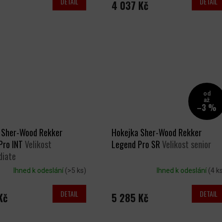
DETAIL
DETAIL
4 037 Kč
od
až
–3 %
 Sher-Wood Rekker
Hokejka Sher-Wood Rekker
Pro INT
Velikost
Legend Pro SR
Velikost senior
diate
Ihned k odeslání
(>5 ks)
Ihned k odeslání
(4 k
DETAIL
DETAIL
Kč
5 285 Kč