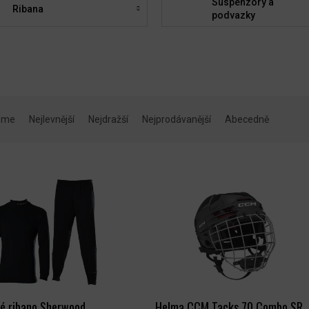
Suspenzory a
Ribana
podvazky
eme
Nejlevnější
Nejdražší
Nejprodávanější
Abecedně
né ribano Sherwood
Helma CCM Tacks 70 Combo SR