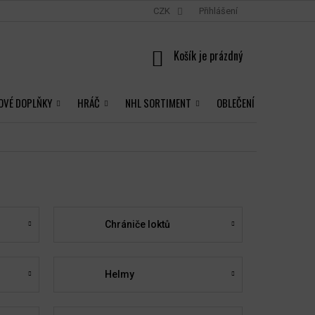
CZK
Přihlášení
NÁKUPNÍ
KOŠÍK
OVÉ DOPLŇKY
HRÁČ
NHL SORTIMENT
OBLEČENÍ
Chrániče loktů
Helmy