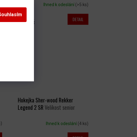
í)
Ihned k odeslání
(>5 ks)
Souhlasím
DETAIL
190 Kč
Hokejka Sher-wood Rekker
Legend 2 SR
Velikost senior
s)
Ihned k odeslání
(4 ks)