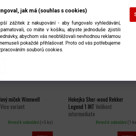
Ihned k odeslání
(>5 ks)
Ihned k odeslání
(>5 balen
ngoval, jak má (souhlas s cookies)
DETAIL
DETAIL
459 Kč
epší zážitek z nakupování - aby fungovalo vyhledávání,
pamatovali, co máte v košíku, abyste jednoduše zjistili
bjednávky, abychom vás neobtěžovali nevhodnou reklamou
 nemuseli pokaždé přihlašovat. Proto od vás potřebujeme
zpracováním souborů cookies.
lový míček Winnwell
Hokejka Sher-wood Rekker
)
Více variant
Legend 1 INT
Velikost
intermediate
Ihned k odeslání
(>5 ks)
Ihned k odeslání
(1 k