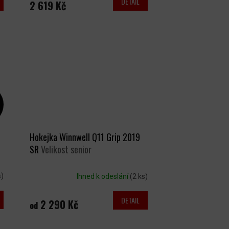
DETAIL
2 619 Kč
Hokejka Winnwell Q11 Grip 2019
SR
Velikost senior
s)
Ihned k odeslání
(2 ks)
DETAIL
2 290 Kč
od