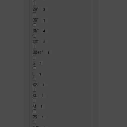
28"
3
30"
1
36"
4
40"
3
30+1"
1
S
1
L
1
XS
1
XL
1
M
1
75
1