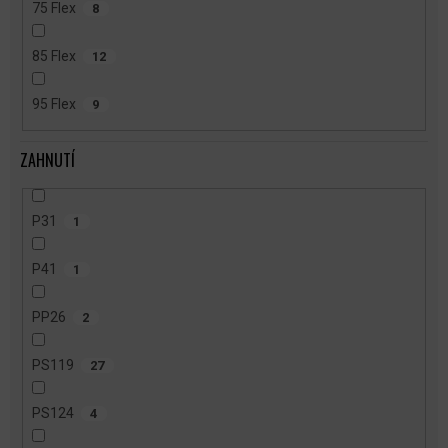
75 Flex
8
85 Flex
12
95 Flex
9
ZAHNUTÍ
P31
1
P41
1
PP26
2
PS119
27
PS124
4