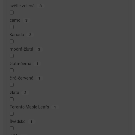
světle zelená
3
camo
3
Kanada
2
modrá-žlutá
3
žlutá-černá
1
čirá-červená
1
zlatá
2
Toronto Maple Leafs
1
Švédsko
1