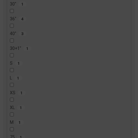
30"
1
36"
4
40"
3
30+1"
1
S
1
L
1
XS
1
XL
1
M
1
75
1