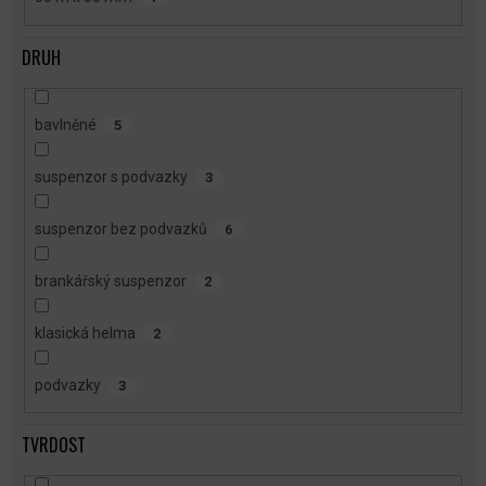
DRUH
bavlněné
5
suspenzor s podvazky
3
suspenzor bez podvazků
6
brankářský suspenzor
2
klasická helma
2
podvazky
3
TVRDOST