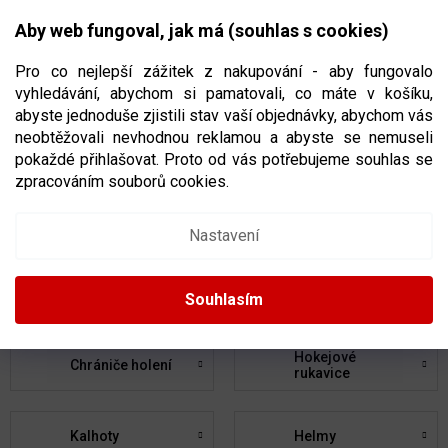
Přejít
NÁKUPNÍ
na
CZK
Aby web fungoval, jak má (souhlas s cookies)
obsah
KOŠÍK
Pro co nejlepší zážitek z nakupování - aby fungovalo
vyhledávání, abychom si pamatovali, co máte v košíku,
abyste jednoduše zjistili stav vaší objednávky, abychom vás
neobtěžovali nevhodnou reklamou a abyste se nemuseli
HOKEJOVÁ VÝSTROJ
, STRANA 2
pokaždé přihlašovat. Proto od vás potřebujeme souhlas se
zpracováním souborů cookies.
Hokejky
Brusle
Nastavení
Chrániče ramen
Chrániče loktů
Souhlasím
Hokejové
Chrániče holení
rukavice
Kalhoty
Helmy