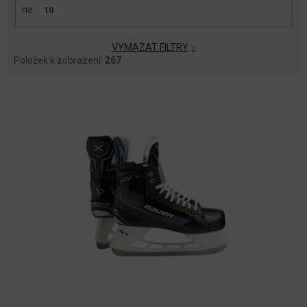
ne
10
VYMAZAT FILTRY
Položek k zobrazení:
267
V
Ý
P
I
S
P
R
O
D
U
K
T
Ů