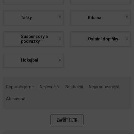
Tašky
Ribana
Suspenzory a
Ostatní doplňky
podvazky
Hokejbal
Ř
A
Doporučujeme
Nejlevnější
Nejdražší
Nejprodávanější
Z
E
Abecedně
N
Í
P
ZAVŘÍT FILTR
R
O