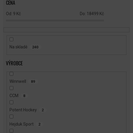
CENA
D
U
9
Kč
18499
Kč
K
T
Ů
Na skladě
240
VÝROBCE
Winnwell
89
CCM
8
Potent Hockey
2
Hejduk Sport
2