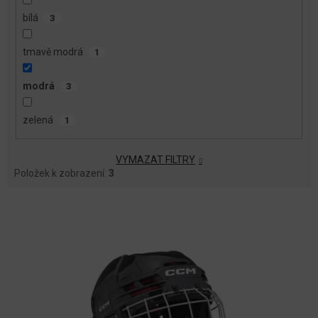
bílá
3
tmavě modrá
1
modrá
3
zelená
1
VYMAZAT FILTRY
Položek k zobrazení:
3
V
Ý
P
I
S
P
R
O