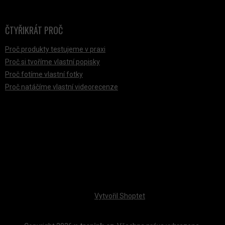
ČTYŘIKRÁT PROČ
Proč produkty testujeme v praxi
Proč si tvoříme vlastní popisky
Proč fotíme vlastní fotky
Proč natáčíme vlastní videorecenze
PŘIJÍMÁME ONLINE PLATBY
Vytvořil Shoptet