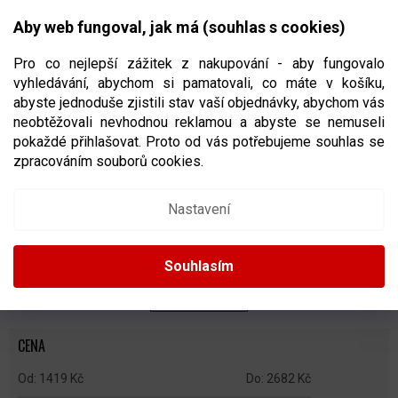
Přejít
NÁKUPNÍ
na
CZK
Aby web fungoval, jak má (souhlas s cookies)
obsah
KOŠÍK
Pro co nejlepší zážitek z nakupování - aby fungovalo
vyhledávání, abychom si pamatovali, co máte v košíku,
abyste jednoduše zjistili stav vaší objednávky, abychom vás
neobtěžovali nevhodnou reklamou a abyste se nemuseli
HELMY NA HOKEJ
pokaždé přihlašovat. Proto od vás potřebujeme souhlas se
zpracováním souborů cookies.
Ř
A
Doporučujeme
Nejlevnější
Nejdražší
Nejprodávanější
Nastavení
Z
E
Abecedně
N
Souhlasím
Í
P
ZAVŘÍT FILTR
R
O
CENA
D
U
1419
Kč
2682
Kč
K