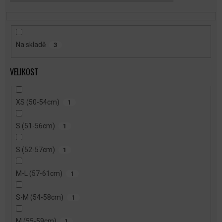
T
Ů
Na skladě
3
VELIKOST
XS (50-54cm)
1
S (51-56cm)
1
S (52-57cm)
1
M-L (57-61cm)
1
S-M (54-58cm)
1
M (55-59cm)
1