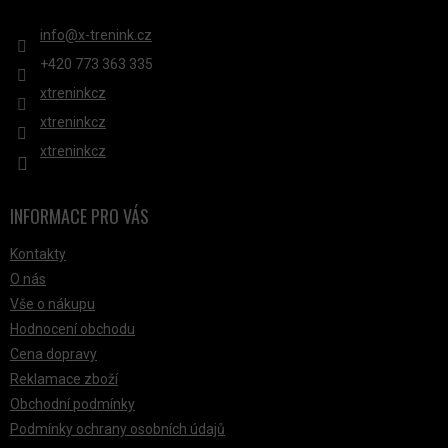
I
S
info
@
x-trenink.cz
U
+420 ‭773 363 335
xtreninkcz
xtreninkcz
xtreninkcz
INFORMACE PRO VÁS
Kontakty
O nás
Vše o nákupu
Hodnocení obchodu
Cena dopravy
Reklamace zboží
Obchodní podmínky
Podmínky ochrany osobních údajů