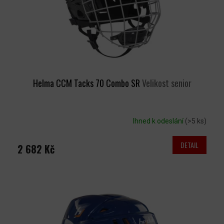
D
U
K
T
Ů
Helma CCM Tacks 70 Combo SR
Velikost senior
Ihned k odeslání
(>5 ks)
DETAIL
2 682 Kč