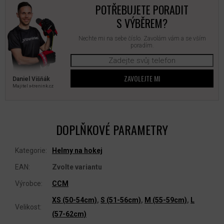
POTŘEBUJETE PORADIT
S VÝBĚREM?
Nechte mi na sebe číslo. Zavolám vám a se vším
poradím.
ZAVOLEJTE MI
Daniel Višňák
Majitel x‑trenink.cz
DOPLŇKOVÉ PARAMETRY
Kategorie
:
Helmy na hokej
EAN
:
Zvolte variantu
Výrobce
:
CCM
XS (50-54cm)
,
S (51-56cm)
,
M (55-59cm)
,
L
Velikost
:
(57-62cm)