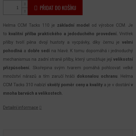
PŘIDAT DO KOŠÍKU
Helma CCM Tacks 110 je
základní model
od výrobce CCM. Je
to
kvalitní přilba praktického a jedoduchého provedení.
Vnitřek
přilby tvoří pěna dvojí hustoty a vycpávky, díky čemu je
velmi
pohodlná
a
dobře sedí
na hlavě. K tomu dopomáhá i jednoduchý
mechanismus na zadní straně přilby, který umožňuje její
velikostní
přizpůsobení.
Skořepina svým tvarem pomáhá pohlcovat velké
množství nárazů a tím zaručí hráči
dokonalou ochranu
. Helma
CCM Tacks 310 nabízí
skvělý poměr ceny a kvality
a je v dostání
v
mnoha barvách a velikostech.
Detailní informace