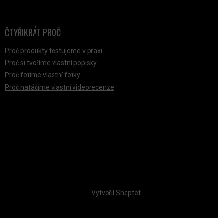
ČTYŘIKRÁT PROČ
Proč produkty testujeme v praxi
Proč si tvoříme vlastní popisky
Proč fotíme vlastní fotky
Proč natáčíme vlastní videorecenze
PŘIJÍMÁME ONLINE PLATBY
Vytvořil Shoptet