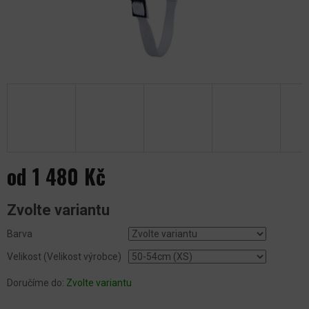
od
1 480 Kč
Měrná
Zvolte variantu
cena:
Barva
Velikost (Velikost výrobce)
Doručíme do:
Zvolte variantu