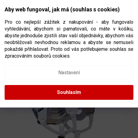
Přejít
NÁKUPNÍ
na
CZK
Aby web fungoval, jak má (souhlas s cookies)
obsah
KOŠÍK
Pro co nejlepší zážitek z nakupování - aby fungovalo
vyhledávání, abychom si pamatovali, co máte v košíku,
abyste jednoduše zjistili stav vaší objednávky, abychom vás
neobtěžovali nevhodnou reklamou a abyste se nemuseli
HOKEJOVÁ HELMA CCM TACKS 110 SR
pokaždé přihlašovat. Proto od vás potřebujeme souhlas se
VELIKOST SENIOR
zpracováním souborů cookies.
Nastavení
Souhlasím