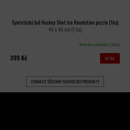
Syntetický led Hockey Shot Ice Revolution puzzle (1ks)
46 x 46 cm (1 ks)
Ihned k odeslání
(3 ks)
399 Kč
DETAIL
ZOBRAZIT VŠECHNY SOUVISEJÍCÍ PRODUKTY
Z
Á
P
A
INSTAGRAM
T
Í