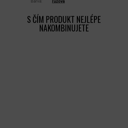
Barva
:
růžová