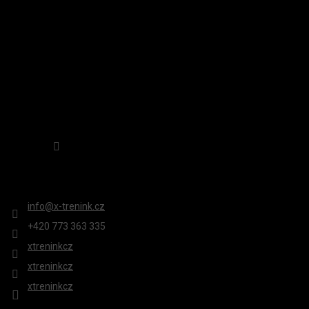
Sledovat na Instagramu
KONTAKT
info
@
x-trenink.cz
+420 ‭773 363 335
xtreninkcz
xtreninkcz
xtreninkcz