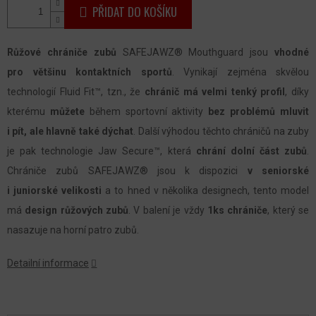
PŘIDAT DO KOŠÍKU
Růžové
chrániče zubů
SAFEJAWZ® Mouthguard jsou
vhodné
pro většinu kontaktních sportů
. Vynikají zejména skvělou
technologií Fluid Fit™, tzn., že
chránič má velmi tenký profil
, díky
kterému
můžete
během sportovní aktivity
bez problémů mluvit
i pít, ale hlavně také dýchat
. Další výhodou těchto chráničů na zuby
je pak technologie Jaw Secure™, která
chrání dolní část zubů
.
Chrániče zubů SAFEJAWZ® jsou k dispozici
v seniorské
i juniorské velikosti
a to hned v několika designech, tento model
má
design růžových zubů
. V balení je vždy
1ks chrániče
, který se
nasazuje na horní patro zubů.
Detailní informace