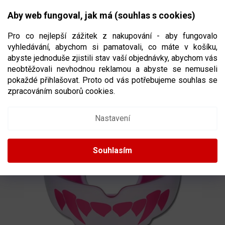
Přejít
NÁKUPNÍ
na
CZK
Aby web fungoval, jak má (souhlas s cookies)
obsah
KOŠÍK
Pro co nejlepší zážitek z nakupování - aby fungovalo
vyhledávání, abychom si pamatovali, co máte v košíku,
abyste jednoduše zjistili stav vaší objednávky, abychom vás
neobtěžovali nevhodnou reklamou a abyste se nemuseli
CHRÁNIČ ZUBŮ SAFE JAWZ EXTRO SERIES
pokaždé přihlašovat. Proto od vás potřebujeme souhlas se
FANGZ PINK
RŮŽOVÁ BARVA
zpracováním souborů cookies.
4277
Nastavení
Souhlasím