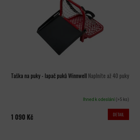
Taška na puky - lapač puků Winnwell
Naplníte až 40 puky
Ihned k odeslání
(>5 ks)
DETAIL
1 090 Kč