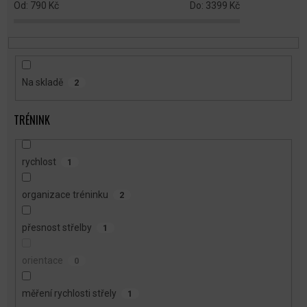
790
Kč
3399
Kč
K
T
Ů
Na skladě
2
TRÉNINK
rychlost
1
organizace tréninku
2
přesnost střelby
1
orientace
0
měření rychlosti střely
1