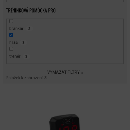
TRÉNINKOVÁ POMŮCKA PRO
brankář
2
hráč
3
trenér
3
VYMAZAT FILTRY
Položek k zobrazení:
3
V
Ý
P
I
S
P