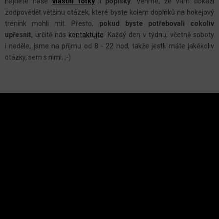
P
najdete naše
vlastní fotky
i popisky
. Věříme, že vám dokáží
I
zodpovědět většinu otázek, které byste kolem doplňků na hokejový
S
trénink mohli mít. Přesto,
pokud byste potřebovali cokoliv
U
upřesnit
, určitě nás
kontaktujte
.
Každý den v týdnu, včetně soboty
i neděle, jsme na příjmu od 8 - 22 hod, takže jestli máte jakékoliv
otázky, sem s nimi. ;-)
Z
Á
P
A
INSTAGRAM
T
Í