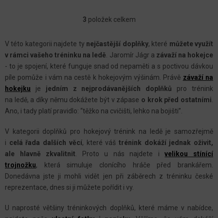
3
položek celkem
O
V
V této kategorii najdete ty
nejčastější doplňky
, které
můžete využít
L
v rámci vašeho tréninku na ledě
. Jaromír Jágr a
závaží na hokejce
Á
- to je spojení, které funguje snad od nepaměti a s poctivou dávkou
D
píle pomůže i vám na cestě k hokejovým výšinám. Právě
závaží na
A
hokejku
je
jedním z nejprodávanějších doplňků
pro trénink
C
na ledě, a díky němu dokážete být v zápase
o krok před ostatními
.
Ano, i tady platí pravidlo: “těžko na cvičišti, lehko na bojišti”.
Í
P
V kategorii doplňků pro hokejový trénink na ledě je samozřejmě
R
i
celá řada dalších věcí
, které váš
trénink dokáží jednak oživit,
V
ale hlavně zkvalitnit
. Proto u nás najdete i
velikou stínící
K
trojnožku
, která simuluje clonícího hráče před brankářem.
Y
Donedávna jste ji mohli vidět jen při záběrech z tréninku české
reprezentace, dnes si ji můžete pořídit i vy.
V
Ý
U naprosté většiny tréninkových doplňků, které máme v nabídce,