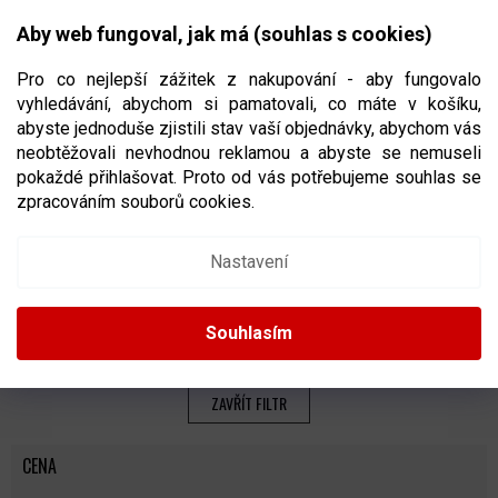
Přejít
NÁKUPNÍ
na
CZK
Aby web fungoval, jak má (souhlas s cookies)
obsah
KOŠÍK
Pro co nejlepší zážitek z nakupování - aby fungovalo
vyhledávání, abychom si pamatovali, co máte v košíku,
abyste jednoduše zjistili stav vaší objednávky, abychom vás
neobtěžovali nevhodnou reklamou a abyste se nemuseli
TRÉNINKOVÉ DOPLŇKY PRO TRÉNINK NA
pokaždé přihlašovat. Proto od vás potřebujeme souhlas se
LEDĚ
zpracováním souborů cookies.
Ř
Nastavení
A
Doporučujeme
Nejlevnější
Nejdražší
Nejprodávanější
Z
E
Abecedně
Souhlasím
N
Í
P
ZAVŘÍT FILTR
R
O
CENA
D
U