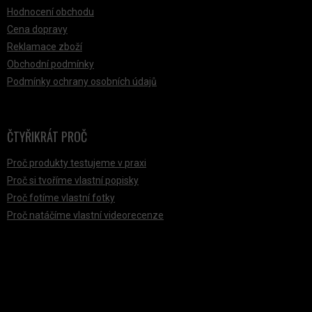
Hodnocení obchodu
Cena dopravy
Reklamace zboží
Obchodní podmínky
Podmínky ochrany osobních údajů
ČTYŘIKRÁT PROČ
Proč produkty testujeme v praxi
Proč si tvoříme vlastní popisky
Proč fotíme vlastní fotky
Proč natáčíme vlastní videorecenze
PŘIJÍMÁME ONLINE PLATBY