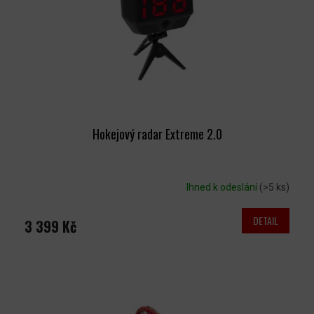
R
O
D
U
K
T
Ů
Hokejový radar Extreme 2.0
Ihned k odeslání
(>5 ks)
DETAIL
3 399 Kč