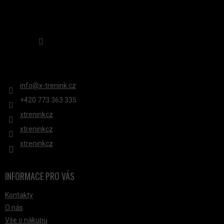
Sledovat na Instagramu
KONTAKT
info
@
x-trenink.cz
+420 ‭773 363 335
xtreninkcz
xtreninkcz
xtreninkcz
INFORMACE PRO VÁS
Kontakty
O nás
Vše o nákupu