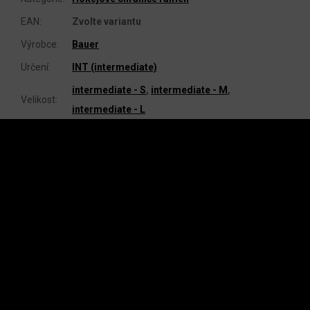
EAN
:
Zvolte variantu
Výrobce
:
Bauer
Určení
:
INT (intermediate)
intermediate - S
,
intermediate - M
,
Velikost
:
intermediate - L
Z
Á
P
A
INSTAGRAM
T
Í