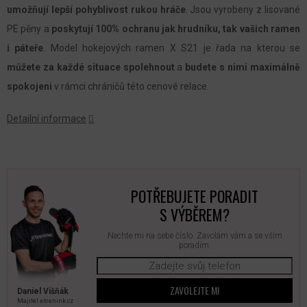
umožňují lepší pohyblivost rukou hráče
. Jsou vyrobeny z lisované
PE pěny a
poskytují 100% ochranu jak hrudníku, tak vašich ramen
i páteře
. Model hokejových ramen X S21 je řada na kterou se
můžete za každé situace spolehnout
a
budete s nimi maximálně
spokojeni
v rámci chráničů této cenové relace.
Detailní informace
POTŘEBUJETE PORADIT
S VÝBĚREM?
Nechte mi na sebe číslo. Zavolám vám a se vším
poradím.
ZAVOLEJTE MI
Daniel Višňák
Majitel x‑trenink.cz