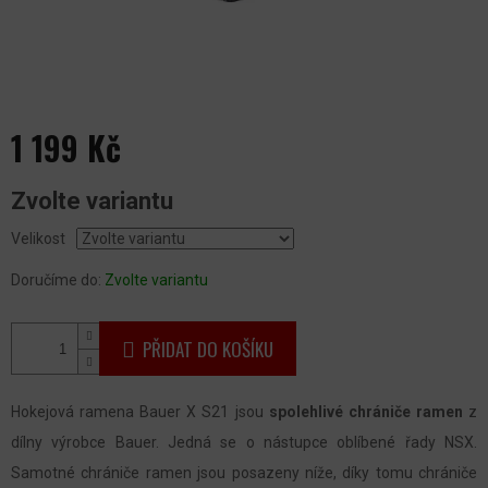
1 199 Kč
Měrná
Zvolte variantu
cena:
Velikost
Doručíme do:
Zvolte variantu
PŘIDAT DO KOŠÍKU
Hokejová ramena Bauer X S21 jsou
spolehlivé chrániče ramen
z
dílny výrobce Bauer. Jedná se o nástupce oblíbené řady NSX.
Samotné chrániče ramen jsou posazeny níže, díky tomu chrániče