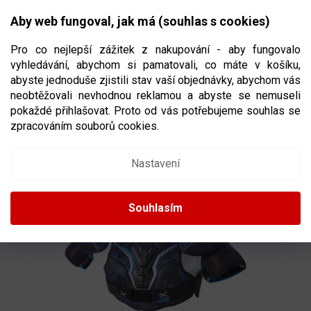
Přejít
NÁKUPNÍ
na
CZK
Aby web fungoval, jak má (souhlas s cookies)
obsah
KOŠÍK
Pro co nejlepší zážitek z nakupování - aby fungovalo
vyhledávání, abychom si pamatovali, co máte v košíku,
abyste jednoduše zjistili stav vaší objednávky, abychom vás
neobtěžovali nevhodnou reklamou a abyste se nemuseli
RAMENA BAUER X S21 INT
VELIKOST
pokaždé přihlašovat. Proto od vás potřebujeme souhlas se
INTERMEDIATE
zpracováním souborů cookies.
Nastavení
Souhlasím