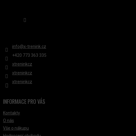
Sledovat na Instagramu
KONTAKT
info
@
x-trenink.cz
+420 ‭773 363 335
xtreninkcz
xtreninkcz
xtreninkcz
INFORMACE PRO VÁS
Kontakty
O nás
Vše o nákupu
Hodnocení obchodu