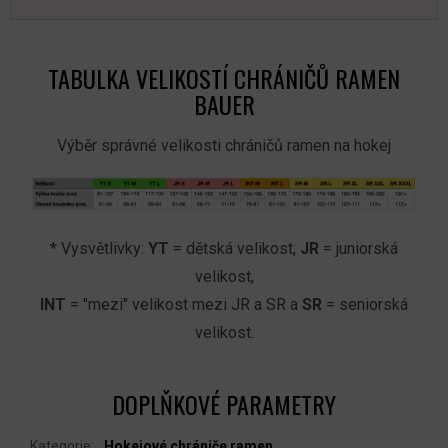
TABULKA VELIKOSTÍ CHRÁNIČŮ RAMEN
BAUER
Výběr správné velikosti chráničů ramen na hokej
* Vysvětlivky:
YT
= dětská velikost,
JR
= juniorská
velikost,
INT
= "mezi" velikost mezi JR a SR a
SR
= seniorská
velikost.
DOPLŇKOVÉ PARAMETRY
Kategorie
:
Hokejové chrániče ramen