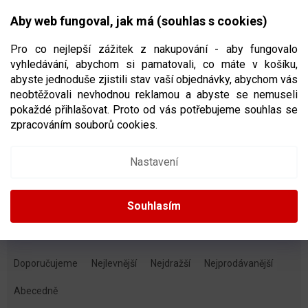
Přejít
NÁKUPNÍ
na
CZK
Aby web fungoval, jak má (souhlas s cookies)
obsah
KOŠÍK
Pro co nejlepší zážitek z nakupování - aby fungovalo
vyhledávání, abychom si pamatovali, co máte v košíku,
abyste jednoduše zjistili stav vaší objednávky, abychom vás
neobtěžovali nevhodnou reklamou a abyste se nemuseli
HOKEJOVÉ CHRÁNIČE RAMEN
pokaždé přihlašovat. Proto od vás potřebujeme souhlas se
zpracováním souborů cookies.
Dětské
Juniorské
Nastavení
Seniorské
Souhlasím
Ř
A
Doporučujeme
Nejlevnější
Nejdražší
Nejprodávanější
Z
E
Abecedně
N