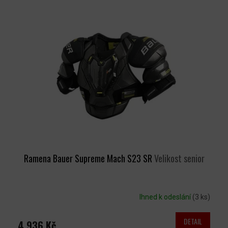
Ý
P
I
S
P
R
O
D
U
K
T
Ů
Ramena Bauer Supreme Mach S23 SR
Velikost senior
Ihned k odeslání
(3 ks)
DETAIL
4 936 Kč