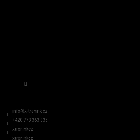
A
INSTAGRAM
V
T
Ý
Í
P
I
S
U
Sledovat na Instagramu
KONTAKT
info
@
x-trenink.cz
+420 ‭773 363 335
xtreninkcz
xtreninkcz