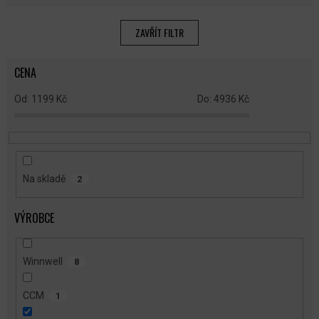
Í
P
ZAVŘÍT FILTR
R
O
CENA
D
U
1199
Kč
4936
Kč
K
T
Ů
Na skladě
2
VÝROBCE
Winnwell
8
CCM
1