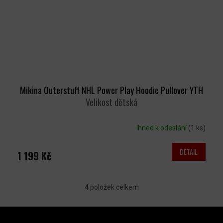
Mikina Outerstuff NHL Power Play Hoodie Pullover YTH
Velikost dětská
Ihned k odeslání
(1 ks)
DETAIL
1 199 Kč
4
položek celkem
O
V
Z
L
Á