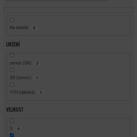
T
Ů
Na skladě
4
URČENÍ
senior (SR)
2
SR (senior)
1
YTH (dětská)
1
VELIKOST
S
4