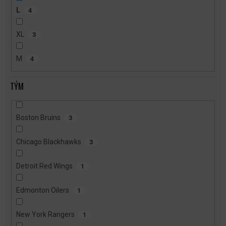
L
4
XL
3
M
4
TÝM
Boston Bruins
3
Chicago Blackhawks
3
Detroit Red Wings
1
Edmonton Oilers
1
New York Rangers
1