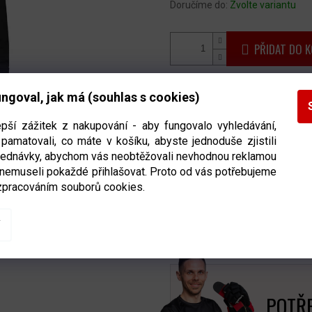
Doručíme do:
Zvolte variantu
PŘIDAT DO K
Mikina NHL 47 Brand Burnside
ngoval, jak má (souhlas s cookies)
hokejové NHL. Mikina
je vybave
epší zážitek z nakupování - aby fungovalo vyhledávání,
a pasu jsou zakončené žebro
pamatovali, co máte v košíku, abyste jednoduše zjistili
rychlé nastavení velikosti.
Z 8
bjednávky, abychom vás neobtěžovali nevhodnou reklamou
nejen do zimních měsíců.
 nemuseli pokaždé přihlašovat. Proto od vás potřebujeme
zpracováním souborů cookies.
Detailní informace
POTŘE