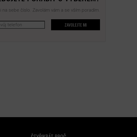
 na sebe číslo. Zavolám vám a se vším poradím.
ZAVOLEJTE MI
ČTYŘIKRÁT PROČ