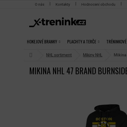
Přejít
O nás
Kontakty
Hodnocení obchodu
na
obsah
HOKEJOVÉ BRANKY
PLACHTY A TERČE
TRÉNINKOVÉ
Domů
NHL sortiment
Mikiny NHL
Mikina
MIKINA NHL 47 BRAND BURNSID