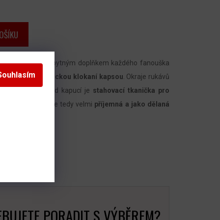
OŠÍKU
 Distressed je nezbytným doplňkem každého fanouška
Souhlasím
na kapucí a praktickou klokaní kapsou
. Okraje rukávů
vaným lemem. Pod kapucí je
stahovací tkanička pro
0 % je bavlněná
, je tedy velmi
příjemná a jako dělaná
BUJETE PORADIT S VÝBĚREM?