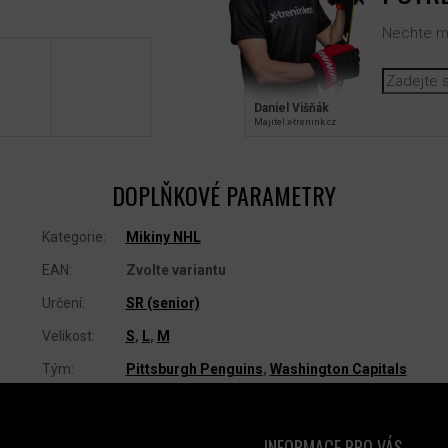
Nechte mi
Daniel Višňák
Majitel x‑trenink.cz
DOPLŇKOVÉ PARAMETRY
Kategorie
:
Mikiny NHL
EAN
:
Zvolte variantu
Určení
:
SR (senior)
Velikost
:
S
,
L
,
M
Tým
:
Pittsburgh Penguins
,
Washington Capitals
INFORMACE PRO VÁS