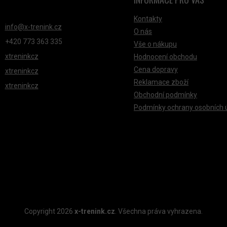
NTAKT
Kontakty
info
@
x-trenink.cz
O nás
+420 ‭773 363 335
Vše o nákupu
xtreninkcz
Hodnocení obchodu
Cena dopravy
xtreninkcz
Reklamace zboží
xtreninkcz
Obchodní podmínky
Podmínky ochrany osobních 
Copyright 2026
x-trenink.cz
. Všechna práva vyhrazena.