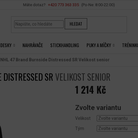
Vše o nákupu
+420 ‭773 363 335
HLEDAT
 DESKY
NAHRÁVAČE
STICKHANDLING
PUKY A MÍČKY
TRÉNINK
 NHL 47 Brand Burnside Distressed SR
Velikost senior
E DISTRESSED SR
VELIKOST SENIOR
1 214 Kč
Měrná
cena:
Zvolte variantu
Velikost
Tým