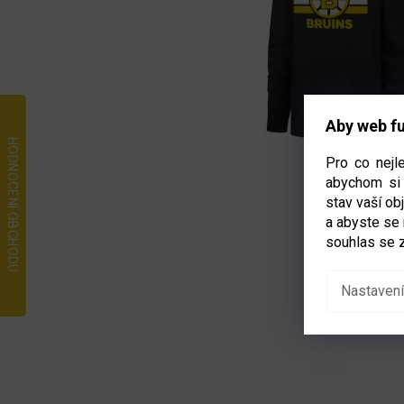
Aby web fu
Pro co nejl
abychom si 
stav vaší o
a abyste se
souhlas se 
Nastavení