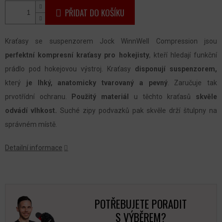
PŘIDAT DO KOŠÍKU
Kraťasy se suspenzorem Jock WinnWell Compression jsou
perfektní kompresní kraťasy pro hokejisty
, kteří hledají funkční
prádlo pod hokejovou výstroj. Kraťasy
disponují suspenzorem,
který
je lhký, anatomicky tvarovaný a pevný
. Zaručuje tak
prvotřídní ochranu.
Použitý
materiál
u těchto kraťasů
skvěle
odvádí vlhkost.
Suché zipy podvazků pak skvěle drží štulpny na
správném místě.
Detailní informace
POTŘEBUJETE PORADIT
S VÝBĚREM?