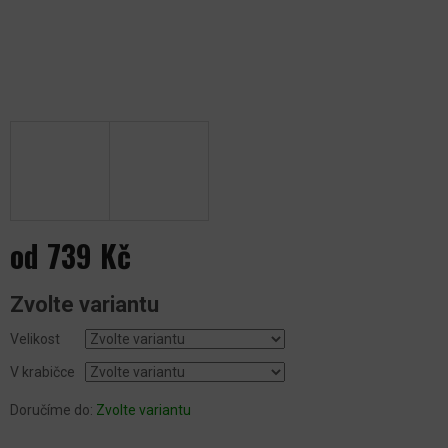
od
739 Kč
Měrná
Zvolte variantu
cena:
Velikost
V krabičce
Doručíme do:
Zvolte variantu