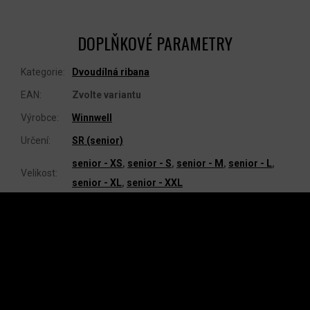
DOPLŇKOVÉ PARAMETRY
Kategorie
:
Dvoudílná ribana
EAN
:
Zvolte variantu
Výrobce
:
Winnwell
Určení
:
SR (senior)
senior - XS
,
senior - S
,
senior - M
,
senior - L
,
Velikost
:
senior - XL
,
senior - XXL
Z
Á
P
A
INSTAGRAM
T
Í