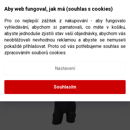
Přejít
NÁKUPNÍ
na
CZK
Aby web fungoval, jak má (souhlas s cookies)
obsah
KOŠÍK
Pro co nejlepší zážitek z nakupování - aby fungovalo
vyhledávání, abychom si pamatovali, co máte v košíku,
abyste jednoduše zjistili stav vaší objednávky, abychom vás
neobtěžovali nevhodnou reklamou a abyste se nemuseli
KRAŤASY SE SUSPENZOREM WINNWELL
pokaždé přihlašovat. Proto od vás potřebujeme souhlas se
JOCK COMPRESSION SR
VELIKOST SENIOR
zpracováním souborů cookies.
Nastavení
Souhlasím