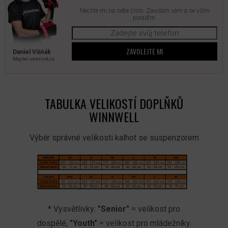
Nechte mi na sebe číslo. Zavolám vám a se vším
poradím.
ZAVOLEJTE MI
Daniel Višňák
Majitel x‑trenink.cz
TABULKA VELIKOSTÍ DOPLŇKŮ
WINNWELL
Výběr správné velikosti kalhot se suspenzorem
* Vysvětlivky:
"Senior"
= velikost pro
dospělé,
"Youth"
= velikost pro mládežníky.