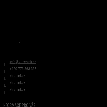
Sledovat na Instagramu
KONTAKT
info
@
x-trenink.cz
+420 ‭773 363 335
xtreninkcz
xtreninkcz
xtreninkcz
INFORMACE PRO VÁS