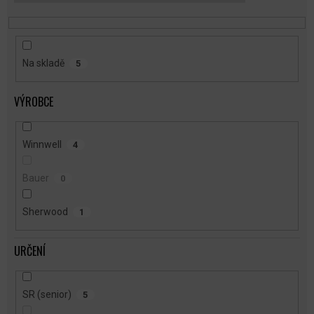
T
Ů
Na skladě
5
VÝROBCE
Winnwell
4
Bauer
0
Sherwood
1
URČENÍ
SR (senior)
5