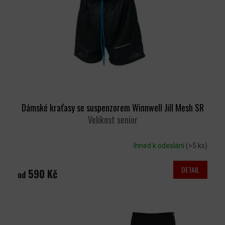
P
R
O
D
U
K
T
Ů
Dámské kraťasy se suspenzorem Winnwell Jill Mesh SR
Velikost senior
Ihned k odeslání
(>5 ks)
DETAIL
590 Kč
od