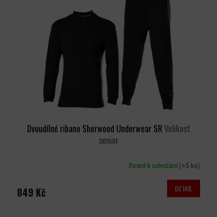
Dvoudílné ribano Sherwood Underwear SR
Velikost
senior
Ihned k odeslání
(>5 ks)
DETAIL
849 Kč