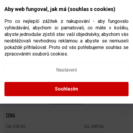
Přejít
NÁKUPNÍ
na
CZK
Aby web fungoval, jak má (souhlas s cookies)
obsah
KOŠÍK
Pro co nejlepší zážitek z nakupování - aby fungovalo
vyhledávání, abychom si pamatovali, co máte v košíku,
abyste jednoduše zjistili stav vaší objednávky, abychom vás
neobtěžovali nevhodnou reklamou a abyste se nemuseli
DVOUDÍLNÁ RIBANA
pokaždé přihlašovat. Proto od vás potřebujeme souhlas se
zpracováním souborů cookies.
Ř
A
Doporučujeme
Nejlevnější
Nejdražší
Nejprodávanější
Nastavení
Z
E
Abecedně
N
Souhlasím
Í
P
ZAVŘÍT FILTR
R
O
CENA
D
U
590
Kč
849
Kč
K