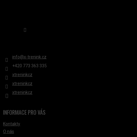
K
Y
V
Sledovat na Instagramu
Ý
P
KONTAKT
I
S
info
@
x-trenink.cz
U
+420 ‭773 363 335
xtreninkcz
xtreninkcz
xtreninkcz
INFORMACE PRO VÁS
Kontakty
O nás