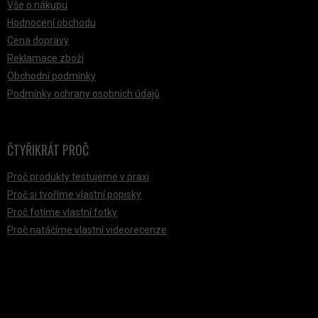
Vše o nákupu
Hodnocení obchodu
Cena dopravy
Reklamace zboží
Obchodní podmínky
Podmínky ochrany osobních údajů
ČTYŘIKRÁT PROČ
Proč produkty testujeme v praxi
Proč si tvoříme vlastní popisky
Proč fotíme vlastní fotky
Proč natáčíme vlastní videorecenze
PŘIJÍMÁME ONLINE PLATBY