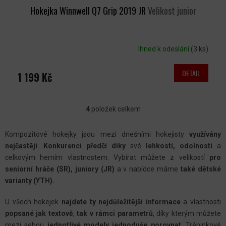
Hokejka Winnwell Q7 Grip 2019 JR
Velikost junior
Ihned k odeslání
(3 ks)
DETAIL
1 199 Kč
4
položek celkem
O
V
Kompozitové hokejky jsou mezi dnešními hokejisty
využívány
L
nejčastěji
.
Konkurenci předčí díky
své
lehkosti, odolnosti
a
Á
celkovým herním vlastnostem. Vybírat můžete z velikostí
pro
D
seniorní hráče (SR), juniory (JR)
a v nabídce máme
také dětské
A
varianty (YTH).
C
U všech hokejek
najdete ty nejdůležitější informace
a vlastnosti
Í
popsané jak textově
,
tak v rámci parametrů
, díky kterým můžete
P
mezi sebou
jednotlivé modely jednoduše porovnat
. Tréninkové