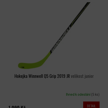
Ý
P
I
S
P
R
O
D
U
K
T
Ů
Hokejka Winnwell Q5 Grip 2019 JR
velikost junior
Ihned k odeslání
(5 ks)
DETAIL
1 090 Kč