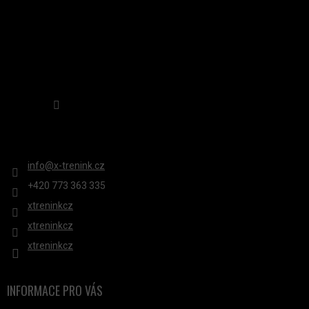
Sledovat na Instagramu
KONTAKT
info
@
x-trenink.cz
+420 ‭773 363 335
xtreninkcz
xtreninkcz
xtreninkcz
INFORMACE PRO VÁS