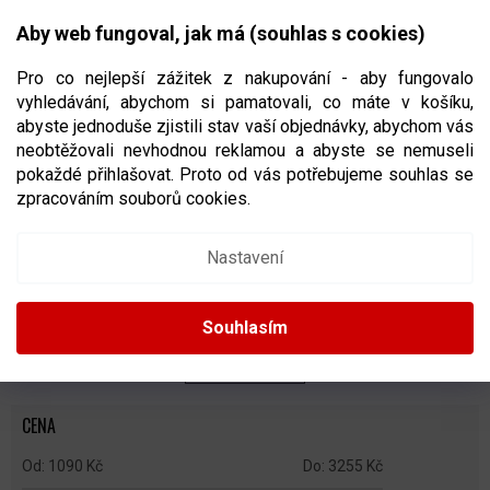
Přejít
NÁKUPNÍ
na
CZK
Aby web fungoval, jak má (souhlas s cookies)
obsah
KOŠÍK
Pro co nejlepší zážitek z nakupování - aby fungovalo
vyhledávání, abychom si pamatovali, co máte v košíku,
abyste jednoduše zjistili stav vaší objednávky, abychom vás
neobtěžovali nevhodnou reklamou a abyste se nemuseli
KOMPOZITOVÉ HOKEJKY
pokaždé přihlašovat. Proto od vás potřebujeme souhlas se
zpracováním souborů cookies.
Ř
A
Doporučujeme
Nejlevnější
Nejdražší
Nejprodávanější
Nastavení
Z
E
Abecedně
N
Souhlasím
Í
P
ZAVŘÍT FILTR
R
O
CENA
D
U
1090
Kč
3255
Kč
K