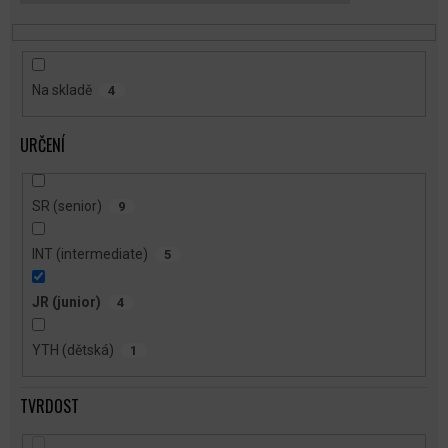
T
Ů
Na skladě
4
URČENÍ
SR (senior)
9
INT (intermediate)
5
JR (junior)
4
YTH (dětská)
1
TVRDOST