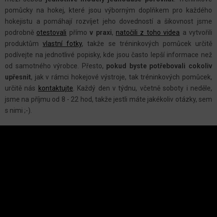
R
pomůcky na hokej, které jsou výborným doplňkem pro každého
V
hokejistu a pomáhají rozvíjet jeho dovedností a šikovnost jsme
K
podrobně
otestovali
přímo
v praxi
,
natočili z toho videa
a vytvořili
Y
produktům
vlastní fotky
, takže se tréninkových pomůcek určitě
podívejte na jednotlivé popisky, kde jsou často lepší informace než
V
od samotného výrobce. Přesto,
pokud byste potřebovali cokoliv
Ý
upřesnit
, jak v rámci hokejové výstroje, tak tréninkových pomůcek,
P
určitě nás
kontaktujte
.
Každý den v týdnu, včetně soboty i neděle,
I
jsme na příjmu od 8 - 22 hod, takže jestli máte jakékoliv otázky, sem
S
s nimi ;-).
U
Z
Á
P
A
INSTAGRAM
T
Í