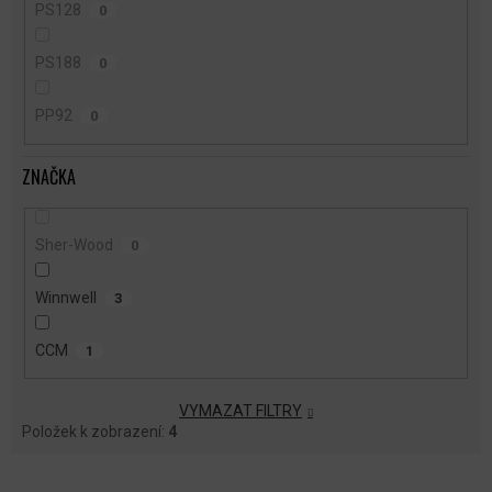
PS128
0
PS188
0
PP92
0
ZNAČKA
Sher-Wood
0
Winnwell
3
CCM
1
VYMAZAT FILTRY
Položek k zobrazení:
4
V