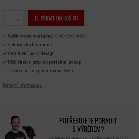
PŘIDAT DO KOŠÍKU
✅
Vyšší modelová řada
pro náročné hráče
✅
Velmi
nízká hmotnost
✅ Atraktivní
černý
design
✅ Užší shaft
a
grip
pro
perfektní úchop
✅ Tužší čepel pro
pohotovou střelu
Detailní informace
POTŘEBUJETE PORADIT
S VÝBĚREM?
Nechte mi na sebe číslo. Zavolám vám a se vším