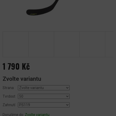
1 790 Kč
Měrná
Zvolte variantu
cena:
Strana
Tvrdost
Zahnutí
Doručíme do:
Zvolte variantu