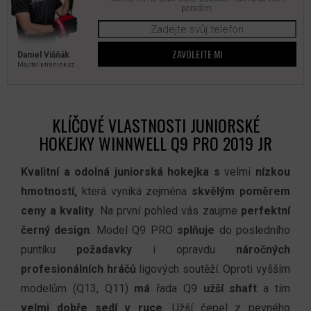
poradím.
ZAVOLEJTE MI
Daniel Višňák
Majitel x‑trenink.cz
KLÍČOVÉ VLASTNOSTI JUNIORSKÉ
HOKEJKY WINNWELL Q9 PRO 2019 JR
Kvalitní a odolná juniorská hokejka s
velmi
nízkou
hmotností,
která vyniká zejména
skvělým poměrem
ceny a kvality
. Na první pohled vás zaujme
perfektní
černý design
. Model Q9 PRO
splňuje
do posledního
puntíku
požadavky
i opravdu
náročných
profesionálních hráčů
ligových soutěží. Oproti vyšším
modelům (Q13, Q11)
má
řada Q9
užší shaft
a tím
velmi dobře sedí v ruce
. Užší čepel z pevného