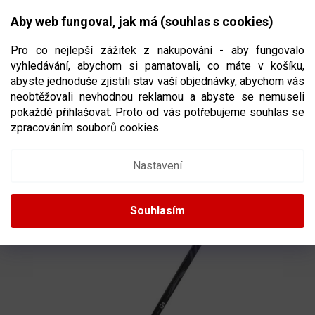
Přejít
NÁKUPNÍ
na
CZK
Aby web fungoval, jak má (souhlas s cookies)
obsah
KOŠÍK
Pro co nejlepší zážitek z nakupování - aby fungovalo
vyhledávání, abychom si pamatovali, co máte v košíku,
abyste jednoduše zjistili stav vaší objednávky, abychom vás
neobtěžovali nevhodnou reklamou a abyste se nemuseli
HOKEJKA WINNWELL Q9 PRO 2019 JR
pokaždé přihlašovat. Proto od vás potřebujeme souhlas se
VELIKOST JUNIOR
zpracováním souborů cookies.
Nastavení
Souhlasím