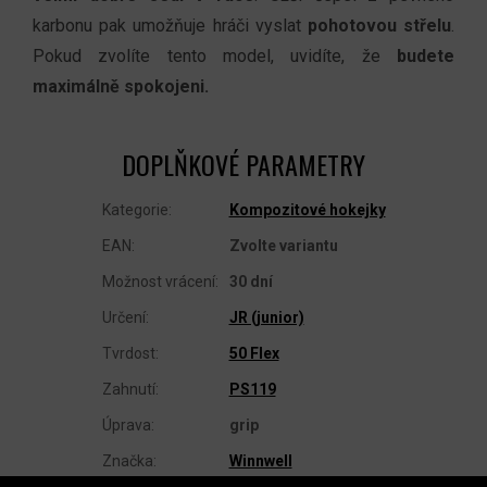
karbonu pak umožňuje hráči vyslat
pohotovou střelu
.
Pokud zvolíte tento model, uvidíte, že
budete
maximálně spokojeni.
DOPLŇKOVÉ PARAMETRY
Kategorie
:
Kompozitové hokejky
EAN
:
Zvolte variantu
Možnost vrácení
:
30 dní
Určení
:
JR (junior)
Tvrdost
:
50 Flex
Zahnutí
:
PS119
Úprava
:
grip
Značka
:
Winnwell