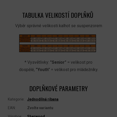
TABULKA VELIKOSTÍ DOPLŇKŮ
Výběr správné velikosti kalhot se suspenzorem
* Vysvětlivky:
"Senior"
= velikost pro
dospělé,
"Youth"
= velikost pro mládežníky.
DOPLŇKOVÉ PARAMETRY
Kategorie
:
Jednodílná ribana
EAN
:
Zvolte variantu
Výrobce
:
Sherwood