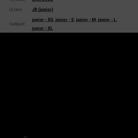
Určení
:
JR (junior)
junior - XS
,
junior - S
,
junior - M
,
junior - L
,
Velikost
:
junior - XL
Z
Á
P
A
INSTAGRAM
T
Í
Sledovat na Instagramu