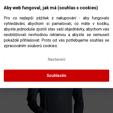
Přejít
NÁKUPNÍ
na
CZK
Aby web fungoval, jak má (souhlas s cookies)
obsah
KOŠÍK
Pro co nejlepší zážitek z nakupování - aby fungovalo
vyhledávání, abychom si pamatovali, co máte v košíku,
abyste jednoduše zjistili stav vaší objednávky, abychom vás
neobtěžovali nevhodnou reklamou a abyste se nemuseli
TRIKO S DLOUHÝM RUKÁVEM SHERWOOD
pokaždé přihlašovat. Proto od vás potřebujeme souhlas se
CLIMA PLUS COMPRESSION JR
VELIKOST
zpracováním souborů cookies.
JUNIOR
Nastavení
Souhlasím