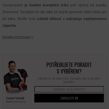
Compression
je kvalitní kompletní triko
pod výstroj od značky
Sherwood. Využijete ho ale také při jiných sportech nebo třeba jen
při běhu. Skvěle totiž
odvádí
vlhkost
a
zabraňuje nepříjemnému
zápachu.
Detailní informace
POTŘEBUJETE PORADIT
S VÝBĚREM?
Nechte mi na sebe číslo. Zavolám vám a se vším
poradím.
ZAVOLEJTE MI
Daniel Višňák
Majitel x‑trenink.cz