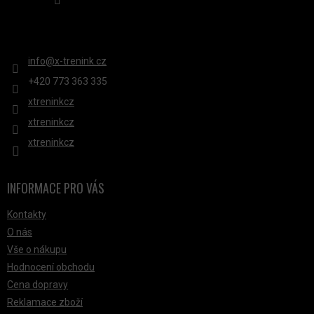
KONTAKT
info
@
x-trenink.cz
+420 ‭773 363 335
xtreninkcz
xtreninkcz
xtreninkcz
INFORMACE PRO VÁS
Kontakty
O nás
Vše o nákupu
Hodnocení obchodu
Cena dopravy
Reklamace zboží