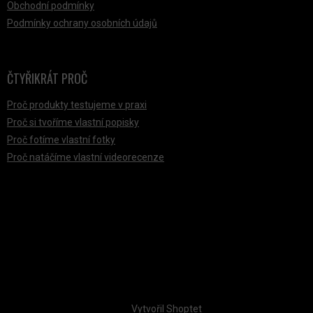
Obchodní podmínky
Podmínky ochrany osobních údajů
ČTYŘIKRÁT PROČ
Proč produkty testujeme v praxi
Proč si tvoříme vlastní popisky
Proč fotíme vlastní fotky
Proč natáčíme vlastní videorecenze
PŘIJÍMÁME ONLINE PLATBY
Vytvořil Shoptet