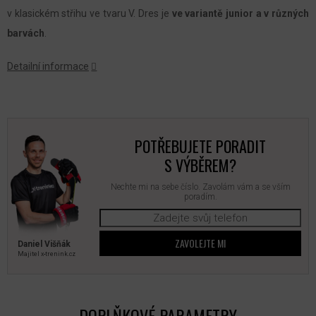
v klasickém střihu ve tvaru V. Dres je
ve variantě junior a v různých
barvách
.
Detailní informace
POTŘEBUJETE PORADIT
S VÝBĚREM?
Nechte mi na sebe číslo. Zavolám vám a se vším
poradím.
ZAVOLEJTE MI
Daniel Višňák
Majitel x‑trenink.cz
DOPLŇKOVÉ PARAMETRY