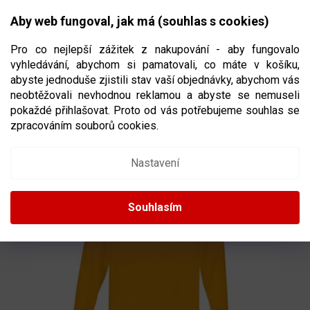
Přejít
NÁKUPNÍ
na
CZK
Aby web fungoval, jak má (souhlas s cookies)
obsah
KOŠÍK
Pro co nejlepší zážitek z nakupování - aby fungovalo
vyhledávání, abychom si pamatovali, co máte v košíku,
abyste jednoduše zjistili stav vaší objednávky, abychom vás
neobtěžovali nevhodnou reklamou a abyste se nemuseli
HOKEJOVÝ TRÉNINKOVÝ DRES CCM 5000
pokaždé přihlašovat. Proto od vás potřebujeme souhlas se
PRACTICE JR
VELIKOST JUNIOR
zpracováním souborů cookies.
Nastavení
Souhlasím