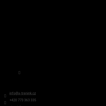
P
A
INSTAGRAM
T
Í
Sledovat na Instagramu
KONTAKT
info
@
x-trenink.cz
+420 ‭773 363 335