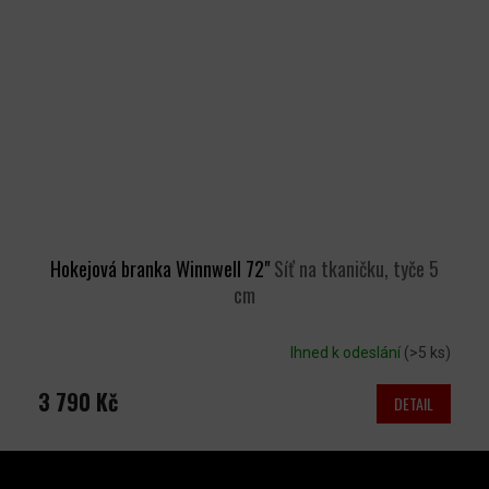
Hokejová branka Winnwell 72"
Síť na tkaničku, tyče 5
cm
Ihned k odeslání
(>5 ks)
3 790 Kč
DETAIL
Z
Á