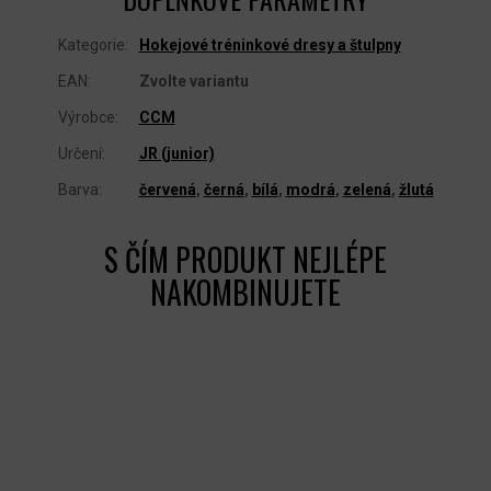
Kategorie
:
Hokejové tréninkové dresy a štulpny
EAN
:
Zvolte variantu
Výrobce
:
CCM
Určení
:
JR (junior)
Barva
:
červená
,
černá
,
bílá
,
modrá
,
zelená
,
žlutá