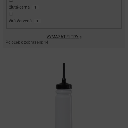
žlutá-černá
1
čirá-červená
1
VYMAZAT FILTRY
Položek k zobrazení:
14
V
Ý
P
I
S
P
R
O
D
U
K
T