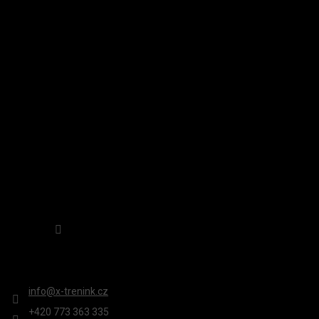
Á
Á
Á
N
D
P
Í
A
A
INSTAGRAM
C
T
Í
Í
P
R
V
K
Y
V
Ý
P
Sledovat na Instagramu
I
S
KONTAKT
U
info
@
x-trenink.cz
+420 ‭773 363 335