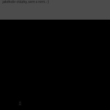
jakékoliv otázky, sem s nimi ;-)
U
Z
Á
P
A
INSTAGRAM
T
Í
Sledovat na Instagramu