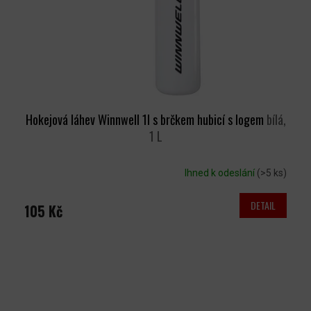
Hokejová láhev Winnwell 1l s brčkem hubicí s logem
bílá,
1 L
Ihned k odeslání
(>5 ks)
DETAIL
105 Kč