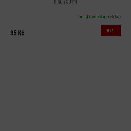
bílá, 750 ml
Ihned k odeslání
(>5 ks)
DETAIL
95 Kč