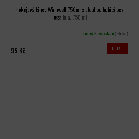
Hokejová láhev Winnwell 750ml s dlouhou hubicí bez
loga
bílá, 750 ml
Ihned k odeslání
(>5 ks)
DETAIL
95 Kč