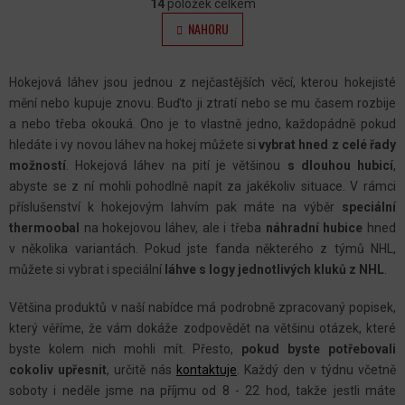
O
14
položek celkem
Á
V
NAHORU
N
L
K
O
Á
V
Hokejová láhev jsou jednou z nejčastějších věcí, kterou hokejisté
Á
D
mění nebo kupuje znovu. Buďto ji ztratí nebo se mu časem rozbije
N
A
Í
a nebo třeba okouká. Ono je to vlastně jedno, každopádně pokud
C
hledáte i vy novou láhev na hokej můžete si
vybrat hned z celé řady
Í
možností
. Hokejová láhev na pití je většinou
s dlouhou hubicí
,
P
abyste se z ní mohli pohodlně napít za jakékoliv situace. V rámci
příslušenství k hokejovým lahvím pak máte na výběr
R
speciální
thermoobal
na hokejovou láhev, ale i třeba
náhradní hubice
hned
V
v několika variantách. Pokud jste fanda některého z týmů NHL,
K
můžete si vybrat i speciální
láhve s logy jednotlivých kluků z NHL
.
Y
V
Většina produktů v naší nabídce má podrobně zpracovaný popisek,
Ý
který věříme, že vám dokáže zodpovědět na většinu otázek, které
P
byste kolem nich mohli mít. Přesto,
pokud byste potřebovali
cokoliv upřesnit
, určitě nás
kontaktuje
.
Každý den v týdnu včetně
I
soboty i neděle jsme na příjmu od 8 - 22 hod, takže jestli máte
S