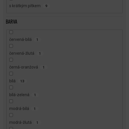
s krátkým pítkem
9
BARVA
červená-bílá
1
červená-žlutá
1
černá-oranžová
1
bílá
13
bílá-zelená
1
modrá-bílá
1
modrá-žlutá
1