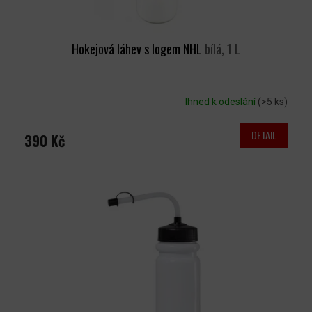
Ů
Hokejová láhev s logem NHL
bílá, 1 L
Ihned k odeslání
(>5 ks)
DETAIL
390 Kč