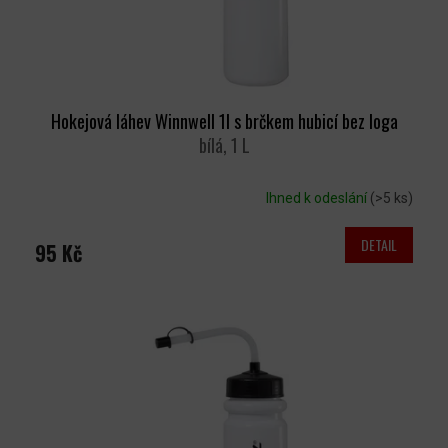
Hokejová láhev Winnwell 1l s brčkem hubicí bez loga
bílá, 1 L
Ihned k odeslání
(>5 ks)
DETAIL
95 Kč