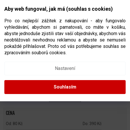
Přejít
NÁKUPNÍ
na
CZK
Aby web fungoval, jak má (souhlas s cookies)
obsah
KOŠÍK
Pro co nejlepší zážitek z nakupování - aby fungovalo
vyhledávání, abychom si pamatovali, co máte v košíku,
abyste jednoduše zjistili stav vaší objednávky, abychom vás
neobtěžovali nevhodnou reklamou a abyste se nemuseli
HOKEJOVÉ LÁHVE
pokaždé přihlašovat. Proto od vás potřebujeme souhlas se
zpracováním souborů cookies.
Ř
A
Doporučujeme
Nejlevnější
Nejdražší
Nejprodávanější
Nastavení
Z
E
Abecedně
N
Souhlasím
Í
P
ZAVŘÍT FILTR
R
O
CENA
D
U
80
Kč
390
Kč
K