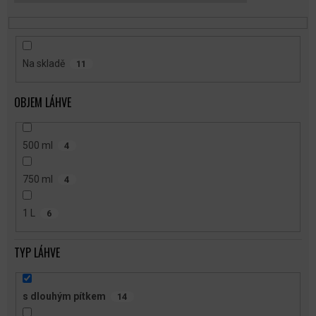
T
Ů
Na skladě
11
OBJEM LÁHVE
500 ml
4
750 ml
4
1 L
6
TYP LÁHVE
s dlouhým pítkem
14