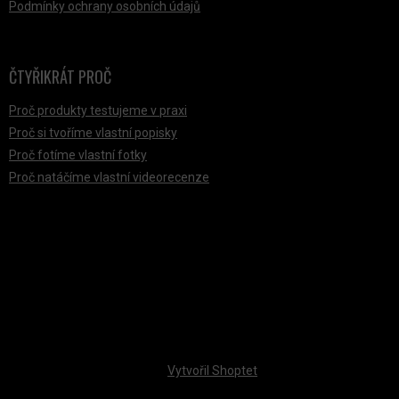
Podmínky ochrany osobních údajů
ČTYŘIKRÁT PROČ
Proč produkty testujeme v praxi
Proč si tvoříme vlastní popisky
Proč fotíme vlastní fotky
Proč natáčíme vlastní videorecenze
PŘIJÍMÁME ONLINE PLATBY
Vytvořil Shoptet