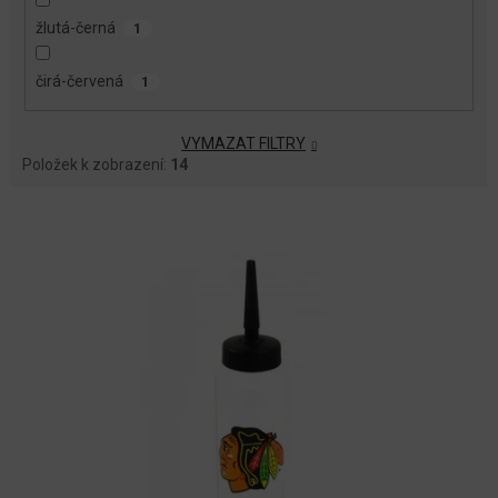
žlutá-černá
1
čirá-červená
1
VYMAZAT FILTRY
Položek k zobrazení:
14
V
Ý
P
I
S
P
R
O
D
U
K
T