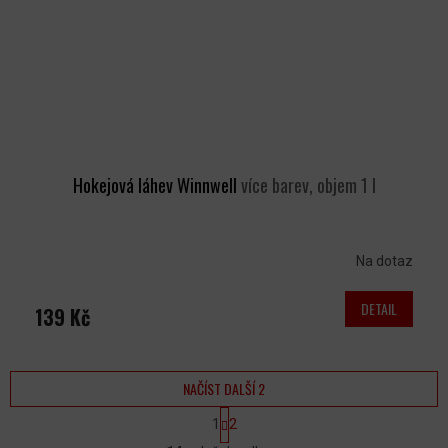
Hokejová láhev Winnwell
více barev, objem 1 l
Na dotaz
DETAIL
139 Kč
NAČÍST DALŠÍ 2
S
1
2
T
R