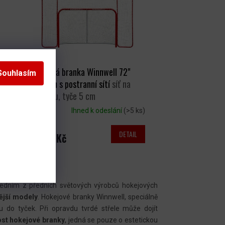
Hokejová branka Winnwell 72"
Souhlasím
ProForm s postranní sítí
síť na
tkaničku, tyče 5 cm
s)
Ihned k odeslání
(>5 ks)
DETAIL
5 899 Kč
Jedním z předních světových výrobců hokejových
ější modely
. Hokejové branky Winnwell, speciálně
u do tyček. Při opravdu tvrdé střele může dojít
ost hokejové branky
, jedná se pouze o estetickou