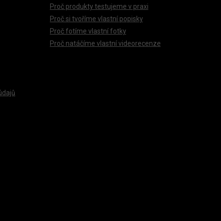
Proč produkty testujeme v praxi
Proč si tvoříme vlastní popisky
Proč fotíme vlastní fotky
Proč natáčíme vlastní videorecenze
údajů