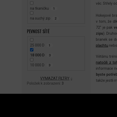
věc. Střely 
na tkaničku
1
Hokejové bra
na suchý zip
2
v tom, že dí
72” je pak
v
PEVNOST SÍTĚ
zipu
). Druho
branek se do
25 000 D
plachtu
neb
1
18 000 D
3
Většinu trén
natočili z t
10 000 D
3
informace ne
byste potřeb
VYMAZAT FILTRY
takže jestli 
Položek k zobrazení:
3
Z
Á
P
A
INSTAGRAM
KO