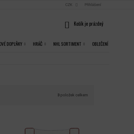
CZK
Přihlášení
NÁKUPNÍ
KOŠÍK
OVÉ DOPLŇKY
HRÁČ
NHL SORTIMENT
OBLEČENÍ
3
položek celkem