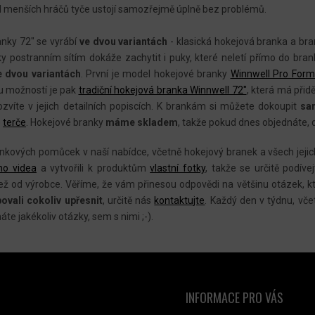
D
od menších hráčů tyče ustojí samozřejmě úplně bez problémů.
A
C
nky 72" se vyrábí
ve dvou variantách
- klasická hokejová branka a br
Í
ky postranním sítím dokáže zachytit i puky, které neletí přímo do br
P
e dvou variantách
. První je model hokejové branky
Winnwell Pro Form
R
u možností je pak
tradiční hokejová branka Winnwell 72"
, která má přid
V
zvíte v jejich detailních popiscích. K brankám si můžete dokoupit
sa
o
terče
. Hokejové branky
máme skladem
, takže pokud dnes objednáte, 
K
Y
inkových pomůcek v naší nabídce, včetně hokejový branek a všech jeji
V
oho videa
a vytvořili k produktům
vlastní fotky
, takže se určitě podíve
Ý
ž od výrobce. Věříme, že vám přinesou odpovědi na většinu otázek, k
P
ovali cokoliv upřesnit
, určitě nás
kontaktujte
. Každý den v týdnu, vče
I
máte jakékoliv otázky, sem s nimi ;-).
S
U
INFORMACE PRO VÁS
NTAKT