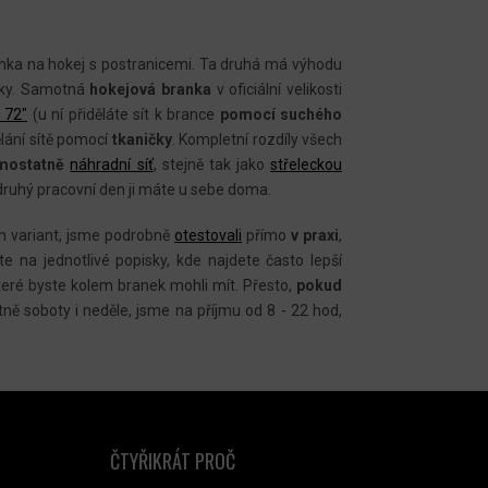
anka na hokej s postranicemi. Ta druhá má výhodu
anky. Samotná
hokejová branka
v oficiální velikosti
 72"
(u ní přiděláte sít k brance
pomocí suchého
ělání sítě pomocí
tkaničky
. Kompletní rozdíly všech
mostatně
náhradní síť
, stejně tak jako
střeleckou
druhý pracovní den ji máte u sebe doma.
ch variant, jsme podrobně
otestovali
přímo
v praxi
,
jte na jednotlivé popisky, kde najdete často lepší
teré byste kolem branek mohli mít. Přesto,
pokud
tně soboty i neděle, jsme na příjmu od 8 - 22 hod,
ČTYŘIKRÁT PROČ