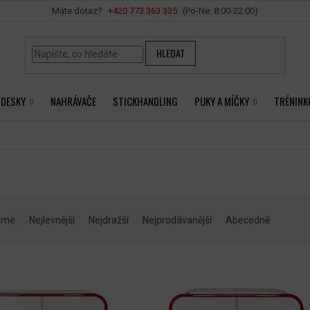
Vše o nákupu
+420 ‭773 363 335
HLEDAT
 DESKY
NAHRÁVAČE
STICKHANDLING
PUKY A MÍČKY
TRÉNINK
eme
Nejlevnější
Nejdražší
Nejprodávanější
Abecedně