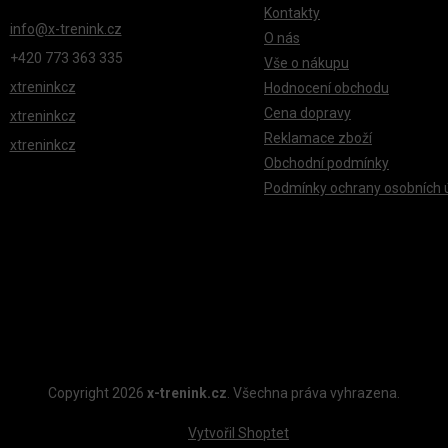
Kontakty
info
@
x-trenink.cz
O nás
+420 ‭773 363 335
Vše o nákupu
xtreninkcz
Hodnocení obchodu
Cena dopravy
xtreninkcz
Reklamace zboží
xtreninkcz
Obchodní podmínky
Podmínky ochrany osobních 
Copyright 2026
x-trenink.cz
. Všechna práva vyhrazena.
Vytvořil Shoptet