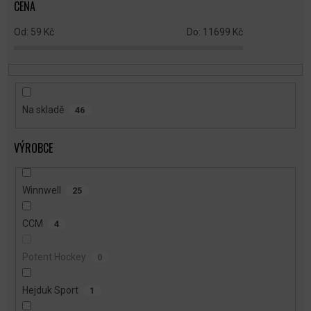
CENA
D
U
59
Kč
11699
Kč
K
T
Ů
Na skladě
46
VÝROBCE
Winnwell
25
CCM
4
Potent Hockey
0
Hejduk Sport
1