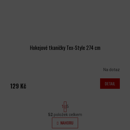
Hokejové tkaničky Tex-Style 274 cm
Na dotaz
DETAIL
129 Kč
S
1
5
T
R
52
položek celkem
O
Á
NAHORU
N
V
K