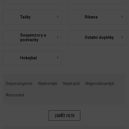
Tašky
Ribana
Suspenzory a
Ostatní doplňky
podvazky
Hokejbal
Ř
A
Doporučujeme
Nejlevnější
Nejdražší
Nejprodávanější
Z
E
Abecedně
N
Í
P
ZAVŘÍT FILTR
R
O