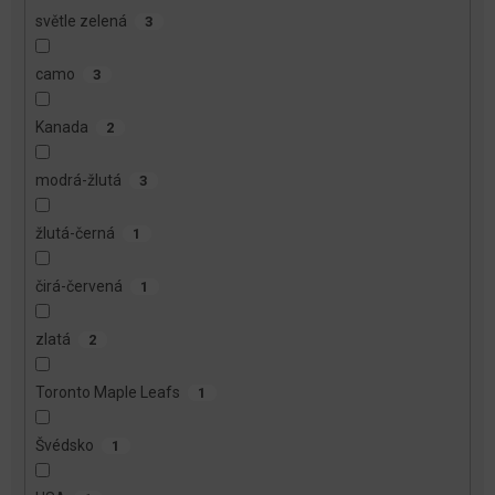
světle zelená
3
camo
3
Kanada
2
modrá-žlutá
3
žlutá-černá
1
čirá-červená
1
zlatá
2
Toronto Maple Leafs
1
Švédsko
1