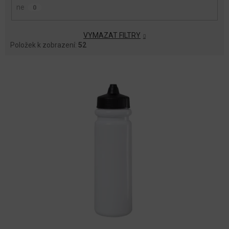
ne
0
VYMAZAT FILTRY
Položek k zobrazení:
52
V
Ý
P
I
S
P
R
O
D
U
K
T
Ů