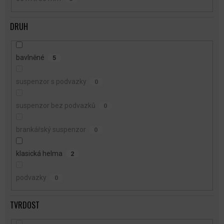
DRUH
bavlněné
5
suspenzor s podvazky
0
suspenzor bez podvazků
0
brankářský suspenzor
0
klasická helma
2
podvazky
0
TVRDOST