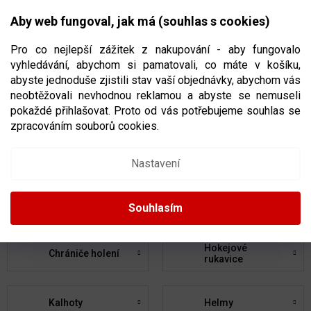
Přejít
NÁKUPNÍ
na
CZK
Aby web fungoval, jak má (souhlas s cookies)
obsah
KOŠÍK
Pro co nejlepší zážitek z nakupování - aby fungovalo
vyhledávání, abychom si pamatovali, co máte v košíku,
abyste jednoduše zjistili stav vaší objednávky, abychom vás
neobtěžovali nevhodnou reklamou a abyste se nemuseli
HOKEJOVÁ VÝSTROJ
, STRANA 5
pokaždé přihlašovat. Proto od vás potřebujeme souhlas se
zpracováním souborů cookies.
Hokejky
Brusle
Nastavení
Chrániče ramen
Chrániče loktů
Souhlasím
Hokejové
Chrániče holení
rukavice
Kalhoty
Helmy