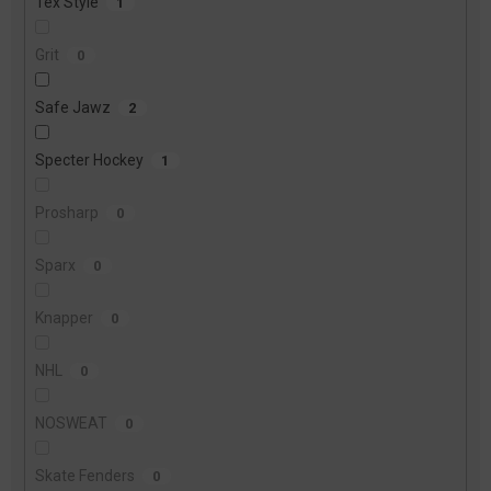
Tex Style
1
Grit
0
Safe Jawz
2
Specter Hockey
1
Prosharp
0
Sparx
0
Knapper
0
NHL
0
NOSWEAT
0
Skate Fenders
0