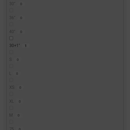
30"
0
36"
0
40"
0
30+1"
1
S
0
L
0
XS
0
XL
0
M
0
75
0