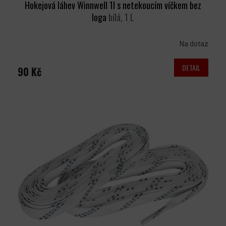
Hokejová láhev Winnwell 1l s netekoucím víčkem bez
loga
bílá, 1 L
Na dotaz
DETAIL
90 Kč