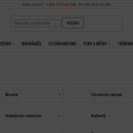
Vše o nákupu
+420 ‭773 363 335
HLEDAT
 DESKY
NAHRÁVAČE
STICKHANDLING
PUKY A MÍČKY
TRÉNINK
Brusle
Chrániče ramen
Hokejové rukavice
Kalhoty