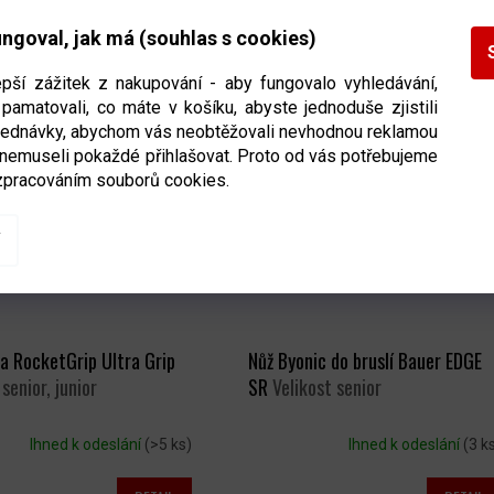
Ihned k odeslání
(>5 ks)
Ihned k odeslání
(3 k
ngoval, jak má (souhlas s cookies)
DETAIL
DETAIL
 Kč
2 899 Kč
epší zážitek z nakupování - aby fungovalo vyhledávání,
pamatovali, co máte v košíku, abyste jednoduše zjistili
bjednávky, abychom vás neobtěžovali nevhodnou reklamou
 nemuseli pokaždé přihlašovat. Proto od vás potřebujeme
zpracováním souborů cookies.
a RocketGrip Ultra Grip
Nůž Byonic do bruslí Bauer EDGE
 senior, junior
SR
Velikost senior
Ihned k odeslání
(>5 ks)
Ihned k odeslání
(3 k