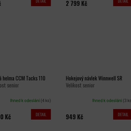
DETAIL
DETAIL
č
2 799 Kč
á helma CCM Tacks 110
Hokejový návlek Winnwell SR
ost senior
Velikost senior
Ihned k odeslání
(4 ks)
Ihned k odeslání
(3 k
DETAIL
DETAIL
0 Kč
949 Kč