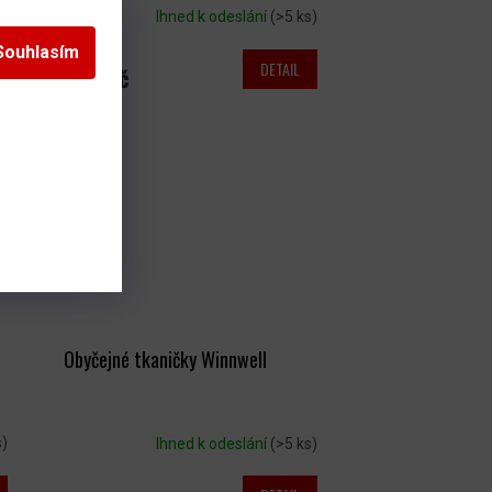
s)
Ihned k odeslání
(>5 ks)
Souhlasím
DETAIL
469 Kč
Obyčejné tkaničky Winnwell
s)
Ihned k odeslání
(>5 ks)