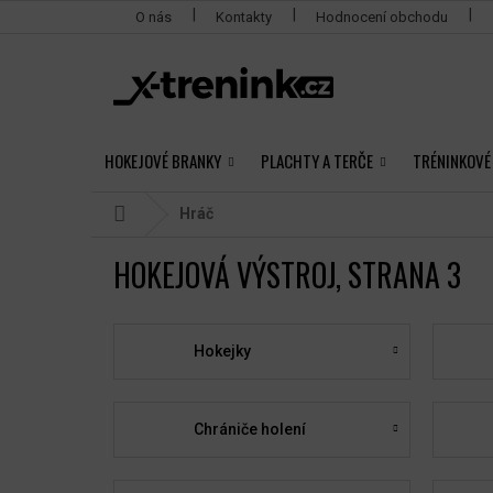
Přejít
O nás
Kontakty
Hodnocení obchodu
na
obsah
HOKEJOVÉ BRANKY
PLACHTY A TERČE
TRÉNINKOVÉ
Domů
Hráč
HOKEJOVÁ VÝSTROJ
, STRANA 3
Hokejky
Chrániče holení