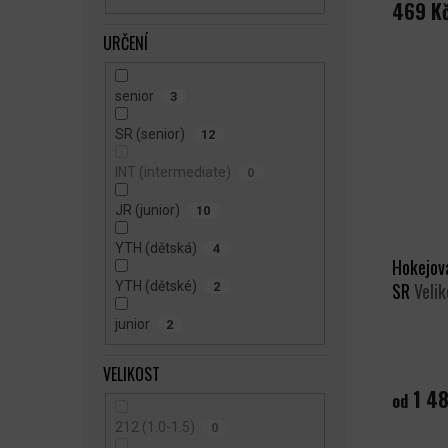
469 K
URČENÍ
senior
3
SR (senior)
12
INT (intermediate)
0
JR (junior)
10
YTH (dětská)
4
Hokejov
YTH (dětské)
SR
Velik
2
junior
2
VELIKOST
1 48
od
212 (1.0-1.5)
0