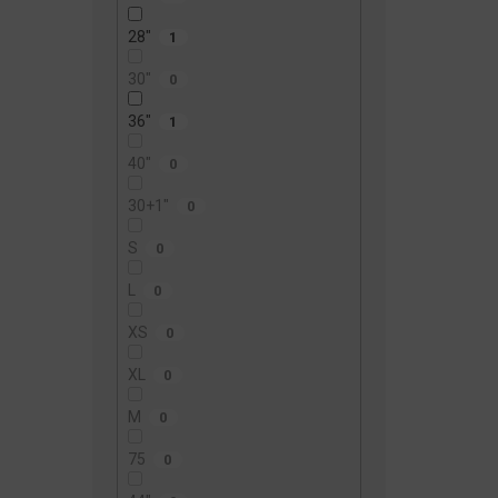
28"
1
30"
0
36"
1
40"
0
30+1"
0
S
0
L
0
XS
0
XL
0
M
0
75
0