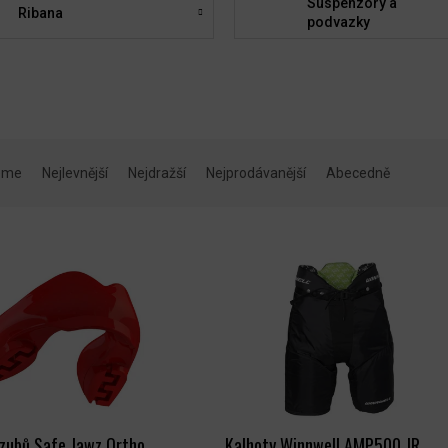
Suspenzory a
Ribana
podvazky
eme
Nejlevnější
Nejdražší
Nejprodávanější
Abecedně
 zubů Safe Jawz Ortho
Kalhoty Winnwell AMP500 JR