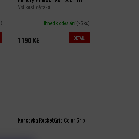
Velikost dětská
s)
Ihned k odeslání
(>5 ks)
DETAIL
1 190 Kč
Koncovka RocketGrip Color Grip