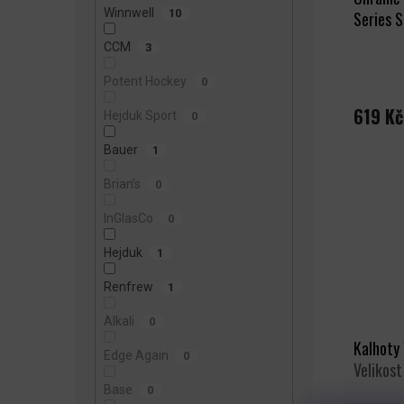
U
Winnwell
10
Series S
K
T
CCM
3
Ů
Potent Hockey
0
619 Kč
Hejduk Sport
0
Bauer
1
Brian’s
0
InGlasCo
0
Hejduk
1
Renfrew
1
Alkali
0
Kalhoty
Edge Again
0
Velikost
Base
0