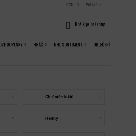
CZK
Přihlášení
NÁKUPNÍ
KOŠÍK
OVÉ DOPLŇKY
HRÁČ
NHL SORTIMENT
OBLEČENÍ
Chrániče loktů
Helmy