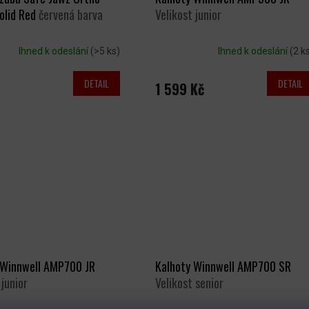
olid Red
červená barva
Velikost junior
Ihned k odeslání
(>5 ks)
Ihned k odeslání
(2 k
DETAIL
DETAIL
1 599 Kč
 Winnwell AMP700 JR
Kalhoty Winnwell AMP700 SR
 junior
Velikost senior