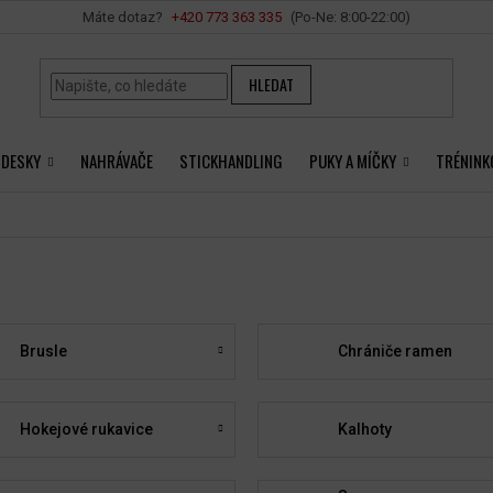
Vše o nákupu
+420 ‭773 363 335
HLEDAT
 DESKY
NAHRÁVAČE
STICKHANDLING
PUKY A MÍČKY
TRÉNINK
Brusle
Chrániče ramen
Hokejové rukavice
Kalhoty