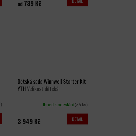
DETAIL
739 Kč
od
Dětská sada Winnwell Starter Kit
YTH
Velikost dětská
s)
Ihned k odeslání
(>5 ks)
DETAIL
3 949 Kč