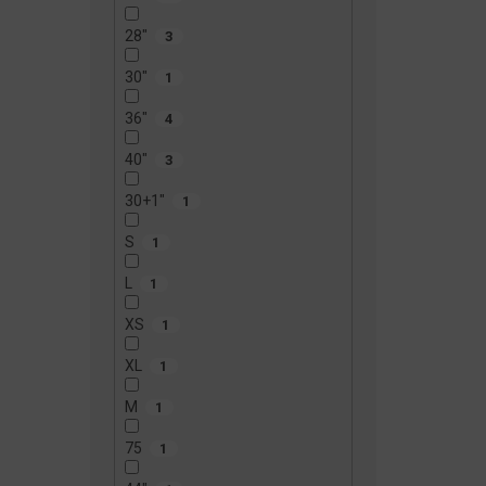
28"
3
30"
1
36"
4
40"
3
30+1"
1
S
1
L
1
XS
1
XL
1
M
1
75
1