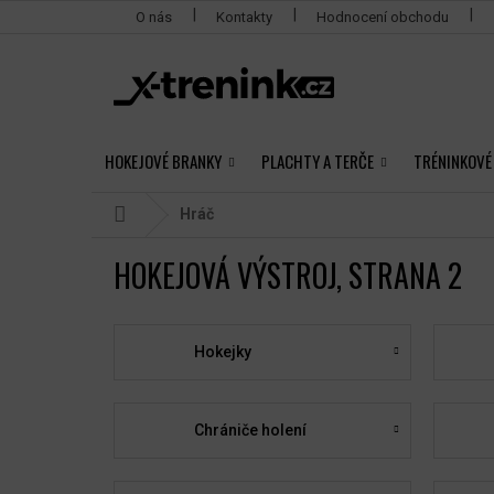
Přejít
O nás
Kontakty
Hodnocení obchodu
na
obsah
HOKEJOVÉ BRANKY
PLACHTY A TERČE
TRÉNINKOVÉ
Domů
Hráč
HOKEJOVÁ VÝSTROJ
, STRANA 2
Hokejky
Chrániče holení