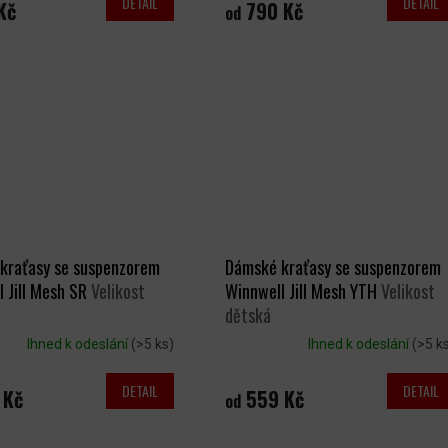
DETAIL
DETAIL
Kč
790 Kč
od
kraťasy se suspenzorem
Dámské kraťasy se suspenzorem
 Jill Mesh SR
Velikost
Winnwell Jill Mesh YTH
Velikost
dětská
Ihned k odeslání
(>5 ks)
Ihned k odeslání
(>5 k
DETAIL
DETAIL
 Kč
559 Kč
od