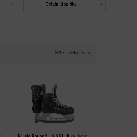
Ostatní doplňky
267
položek celkem
t
Brusle Bauer X-LS S21 JR
velikost