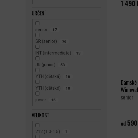
1 490 
URČENÍ
senior
17
SR (senior)
76
INT (intermediate)
13
JR (junior)
53
YTH (dětská)
16
Dámské 
YTH (dětské)
Winnwell
10
senior
junior
15
VELIKOST
590
od
212 (1.0-1.5)
1