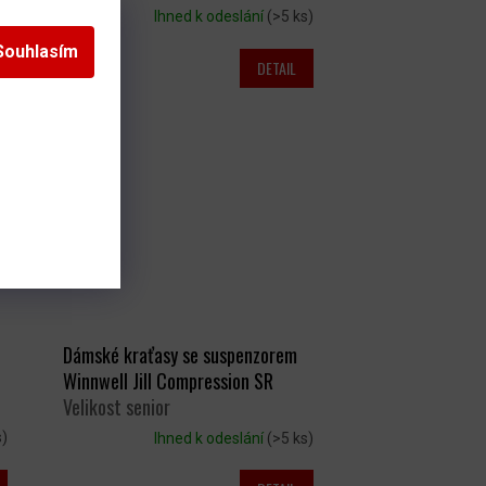
s)
Ihned k odeslání
(>5 ks)
Souhlasím
DETAIL
77 Kč
Dámské kraťasy se suspenzorem
Winnwell Jill Compression SR
Velikost senior
s)
Ihned k odeslání
(>5 ks)