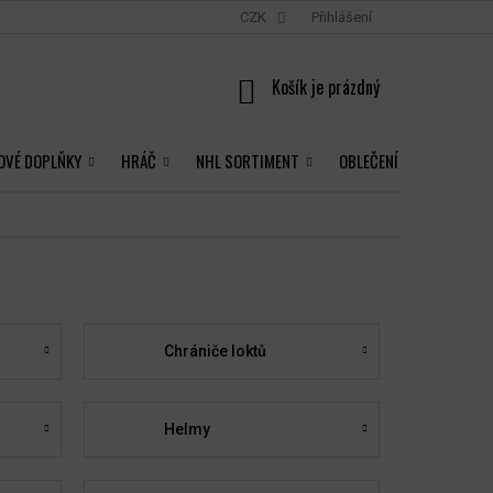
CZK
Přihlášení
NÁKUPNÍ
KOŠÍK
OVÉ DOPLŇKY
HRÁČ
NHL SORTIMENT
OBLEČENÍ
Chrániče loktů
Helmy