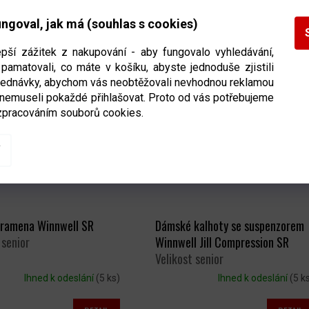
Ihned k odeslání
(>5 ks)
Ihned k odeslání
(>5 k
ngoval, jak má (souhlas s cookies)
DETAIL
DETAIL
Kč
1 639 Kč
epší zážitek z nakupování - aby fungovalo vyhledávání,
pamatovali, co máte v košíku, abyste jednoduše zjistili
bjednávky, abychom vás neobtěžovali nevhodnou reklamou
 nemuseli pokaždé přihlašovat. Proto od vás potřebujeme
zpracováním souborů cookies.
ramena Winnwell SR
Dámské kalhoty se suspenzorem
 senior
Winnwell Jill Compression SR
Velikost senior
Ihned k odeslání
(5 ks)
Ihned k odeslání
(5 k