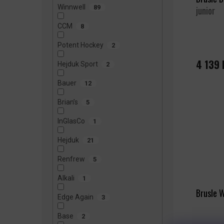
U
Winnwell
89
junior
K
T
CCM
8
Ů
Potent Hockey
2
4 139 
Hejduk Sport
2
Bauer
12
Brian’s
5
InGlasCo
1
Hejduk
21
Renfrew
5
Alkali
1
Brusle 
Edge Again
3
Base
2