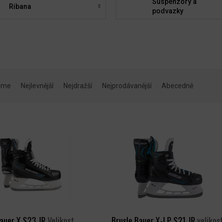
Suspenzory a
Ribana
podvazky
eme
Nejlevnější
Nejdražší
Nejprodávanější
Abecedně
Bauer X S23 JR
Velikost
Brusle Bauer X-LP S21 JR
velikos