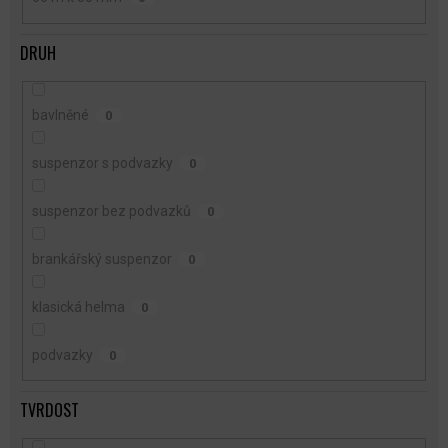
DRUH
bavlněné
0
suspenzor s podvazky
0
suspenzor bez podvazků
0
brankářský suspenzor
0
klasická helma
0
podvazky
0
TVRDOST