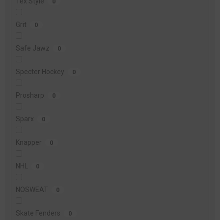
Tex Style
0
Grit
0
Safe Jawz
0
Specter Hockey
0
Prosharp
0
Sparx
0
Knapper
0
NHL
0
NOSWEAT
0
Skate Fenders
0