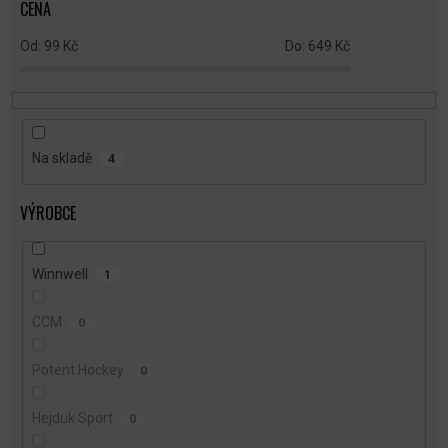
CENA
D
U
99
Kč
649
Kč
K
T
Ů
Na skladě
4
VÝROBCE
Winnwell
1
CCM
0
Potent Hockey
0
Hejduk Sport
0