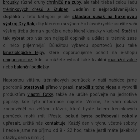
Á
brousky
, různé druhy
chráničů na zuby
, ale také třeba i celou řadu
D
tréninkových dresů a štulpen
.
Jedním z nejprodávanějších
A
doplňků
v této kategorii je ale
skládací sušák na hokejovou
C
výstroj Dry Rak
, díky kterému si výborně a hlavně rychle usušíte vaši
výstroj třeba doma v garáži a nebo klidně klasicky v kabině.
Stačí si
Í
tak vybrat
pro vás ten nejlepší doplněk a udělat si trénink zase
P
o něco příjemnější. Důležitou výbavou sportovců jsou také
R
kineziologické tejpy
, které doporučujeme pořídit na e-shopu
V
uniquesport.cz
, kde si můžete vybrat také kvalitní
masážní válce
K
nebo
balanční podložky
.
Y
Naprostou většinu tréninkových pomůcek v naší nabídce jsme
V
podrobně
otestovali
přímo v praxi
,
natočili z toho videa
a vytvořili
Ý
produktům
vlastní fotky
, takže se určitě podívejte na jednotlivé
P
popisky, kde tyto informace najdete. Věříme, že vám dokáží
I
zodpovědět na většinu otázek, které byste kolem tréninkových
S
pomůcek mohli mít. Přesto,
pokud byste potřebovali cokoliv
U
upřesnit
, určitě nás
kontaktuje
.
Každý den v týdnu včetně soboty
i neděle jsme na příjmu od 8 - 22 hod, takže jestli máte jakékoliv
otázky, sem s nimi ;-)