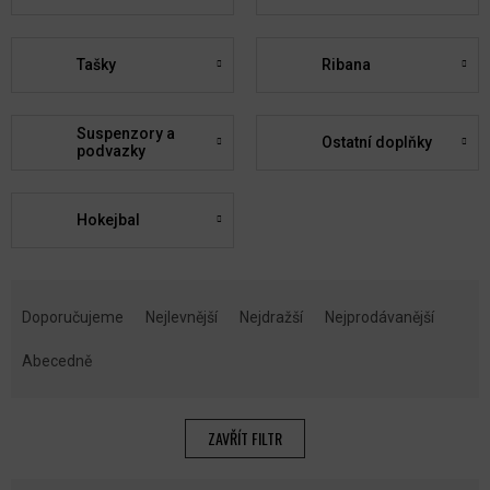
Tašky
Ribana
Suspenzory a
Ostatní doplňky
podvazky
Hokejbal
Ř
A
Doporučujeme
Nejlevnější
Nejdražší
Nejprodávanější
Z
E
Abecedně
N
Í
P
ZAVŘÍT FILTR
R
O