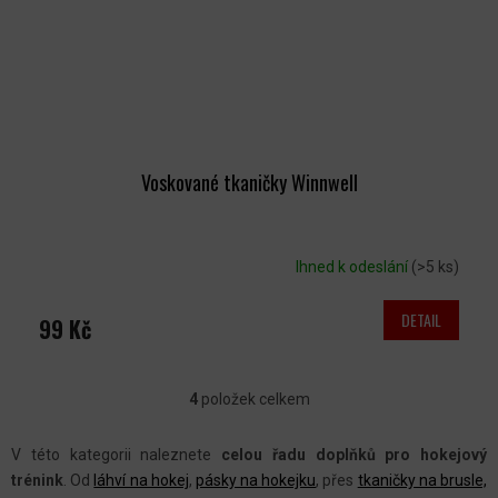
Voskované tkaničky Winnwell
Ihned k odeslání
(>5 ks)
DETAIL
99 Kč
4
položek celkem
O
V
V této kategorii naleznete
celou řadu doplňků pro hokejový
L
trénink
. Od
láhví na hokej
,
pásky na hokejku
, přes
tkaničky na brusle,