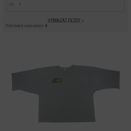
ne
0
VYMAZAT FILTRY
Položek k zobrazení:
4
V
Ý
P
I
S
P
R
O
D
U
K
T
Ů