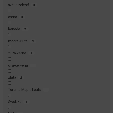
světle zelená
3
camo
3
Kanada
2
modrá-žlutá
3
žlutá-černá
1
čirá-červená
1
zlatá
2
Toronto Maple Leafs
1
Švédsko
1