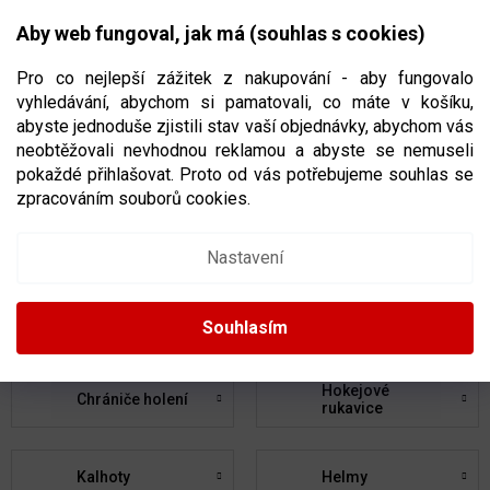
Přejít
NÁKUPNÍ
na
CZK
Aby web fungoval, jak má (souhlas s cookies)
obsah
KOŠÍK
Pro co nejlepší zážitek z nakupování - aby fungovalo
vyhledávání, abychom si pamatovali, co máte v košíku,
abyste jednoduše zjistili stav vaší objednávky, abychom vás
neobtěžovali nevhodnou reklamou a abyste se nemuseli
HOKEJOVÁ VÝSTROJ
pokaždé přihlašovat. Proto od vás potřebujeme souhlas se
zpracováním souborů cookies.
Hokejky
Brusle
Nastavení
Chrániče ramen
Chrániče loktů
Souhlasím
Hokejové
Chrániče holení
rukavice
Kalhoty
Helmy