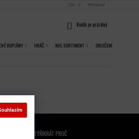
CZK
Přihlášení
NÁKUPNÍ
KOŠÍK
OVÉ DOPLŇKY
HRÁČ
NHL SORTIMENT
OBLEČENÍ
Souhlasím
ČTYŘIKRÁT PROČ