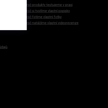
Proč produkty testujeme v praxi
Proč si tvoříme vlastní popisky
Proč fotíme vlastní fotky
Proč natáčíme vlastní videorecenze
údajů