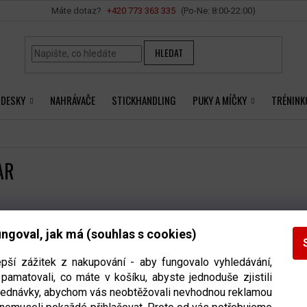
Vše o nákupu
+420 ‭773 363 335
HLEDAT
 DESKY
NAHRÁVAČE
STICKHANDLING
PUKY A MÍČKY
TRÉNINK
AR
kty značky
Red Star
nebyly nalezeny...
ngoval, jak má (souhlas s cookies)
epší zážitek z nakupování - aby fungovalo vyhledávání,
pamatovali, co máte v košíku, abyste jednoduše zjistili
INFORMACE PRO VÁS
bjednávky, abychom vás neobtěžovali nevhodnou reklamou
NTAKT