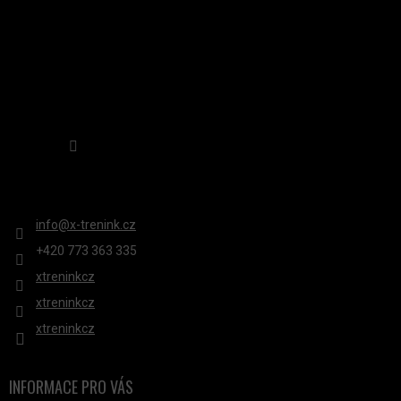
Sledovat na Instagramu
KONTAKT
info
@
x-trenink.cz
+420 ‭773 363 335
xtreninkcz
xtreninkcz
xtreninkcz
INFORMACE PRO VÁS