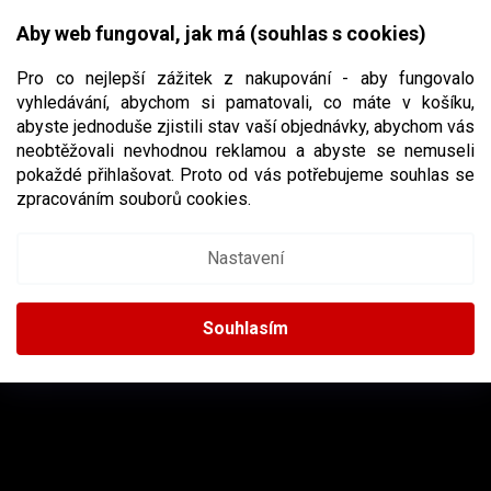
Přejít
NÁKUPNÍ
na
CZK
Aby web fungoval, jak má (souhlas s cookies)
obsah
KOŠÍK
Pro co nejlepší zážitek z nakupování - aby fungovalo
vyhledávání, abychom si pamatovali, co máte v košíku,
abyste jednoduše zjistili stav vaší objednávky, abychom vás
neobtěžovali nevhodnou reklamou a abyste se nemuseli
RAY-BAN
pokaždé přihlašovat. Proto od vás potřebujeme souhlas se
zpracováním souborů cookies.
Nastavení
Žádné produkty značky
Ray-Ban
nebyly nalezeny...
Z
Á
Souhlasím
P
A
INSTAGRAM
T
Í