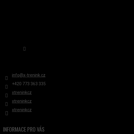
Sledovat na Instagramu
KONTAKT
info
@
x-trenink.cz
+420 ‭773 363 335
xtreninkcz
xtreninkcz
xtreninkcz
INFORMACE PRO VÁS