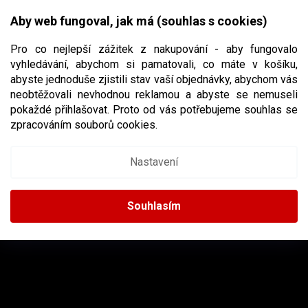
Přejít
NÁKUPNÍ
na
CZK
Aby web fungoval, jak má (souhlas s cookies)
obsah
KOŠÍK
Pro co nejlepší zážitek z nakupování - aby fungovalo
vyhledávání, abychom si pamatovali, co máte v košíku,
abyste jednoduše zjistili stav vaší objednávky, abychom vás
neobtěžovali nevhodnou reklamou a abyste se nemuseli
PH
pokaždé přihlašovat. Proto od vás potřebujeme souhlas se
zpracováním souborů cookies.
Nastavení
Žádné produkty značky
PH
nebyly nalezeny...
Z
Á
Souhlasím
P
A
INSTAGRAM
T
Í