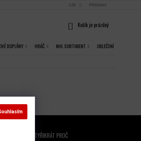
CZK
Přihlášení
NÁKUPNÍ
KOŠÍK
OVÉ DOPLŇKY
HRÁČ
NHL SORTIMENT
OBLEČENÍ
Souhlasím
ČTYŘIKRÁT PROČ