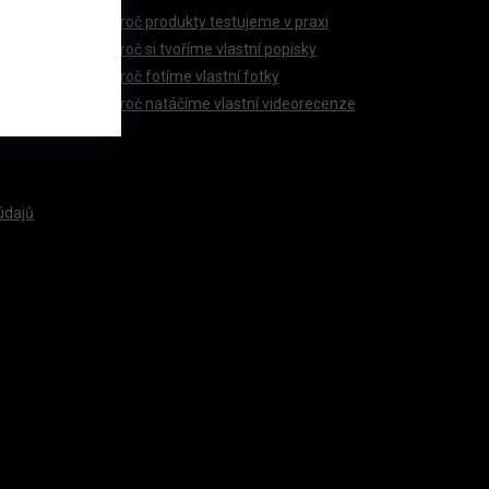
Proč produkty testujeme v praxi
Proč si tvoříme vlastní popisky
Proč fotíme vlastní fotky
Proč natáčíme vlastní videorecenze
údajů