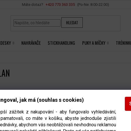
Vše o nákupu
+420 ‭773 363 335
HLEDAT
 DESKY
NAHRÁVAČE
STICKHANDLING
PUKY A MÍČKY
TRÉNINK
LAN
kty značky
Passvilan
nebyly nalezeny...
ngoval, jak má (souhlas s cookies)
epší zážitek z nakupování - aby fungovalo vyhledávání,
pamatovali, co máte v košíku, abyste jednoduše zjistili
INFORMACE PRO VÁS
bjednávky, abychom vás neobtěžovali nevhodnou reklamou
NTAKT