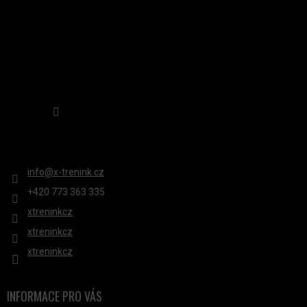
Sledovat na Instagramu
KONTAKT
info
@
x-trenink.cz
+420 ‭773 363 335
xtreninkcz
xtreninkcz
xtreninkcz
INFORMACE PRO VÁS