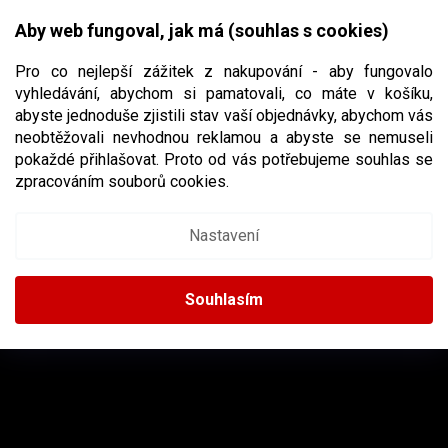
Přejít
NÁKUPNÍ
na
CZK
Aby web fungoval, jak má (souhlas s cookies)
obsah
KOŠÍK
Pro co nejlepší zážitek z nakupování - aby fungovalo
vyhledávání, abychom si pamatovali, co máte v košíku,
abyste jednoduše zjistili stav vaší objednávky, abychom vás
neobtěžovali nevhodnou reklamou a abyste se nemuseli
NOVATO
pokaždé přihlašovat. Proto od vás potřebujeme souhlas se
zpracováním souborů cookies.
Nastavení
Žádné produkty značky
Novato
nebyly nalezeny...
Z
Á
Souhlasím
P
A
INSTAGRAM
T
Í