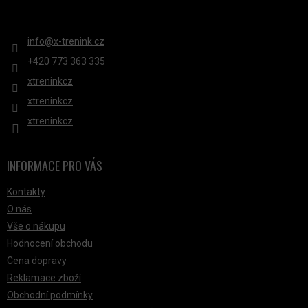
P
KONTAKT
I
S
info
@
x-trenink.cz
U
+420 ‭773 363 335
xtreninkcz
xtreninkcz
xtreninkcz
INFORMACE PRO VÁS
Kontakty
O nás
Vše o nákupu
Hodnocení obchodu
Cena dopravy
Reklamace zboží
Obchodní podmínky