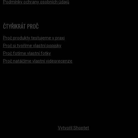
Podmínky ochrany osobních údajů
ČTYŘIKRÁT PROČ
Proč produkty testujeme v praxi
Proč si tvoříme vlastní popisky
Proč fotíme vlastní fotky
Proč natáčíme vlastní videorecenze
PŘIJÍMÁME ONLINE PLATBY
Vytvořil Shoptet