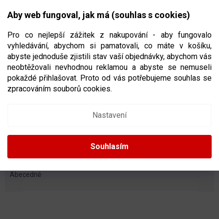
Přejít
NÁKUPNÍ
na
CZK
Aby web fungoval, jak má (souhlas s cookies)
obsah
KOŠÍK
Pro co nejlepší zážitek z nakupování - aby fungovalo
vyhledávání, abychom si pamatovali, co máte v košíku,
abyste jednoduše zjistili stav vaší objednávky, abychom vás
neobtěžovali nevhodnou reklamou a abyste se nemuseli
HOCKEY REVOLUTION
pokaždé přihlašovat. Proto od vás potřebujeme souhlas se
zpracováním souborů cookies.
Nastavení
OTEVŘÍT FILTR
Ř
Souhlasím
A
Doporučujeme
Nejlevnější
Nejdražší
Nejprodávanější
Z
E
Abecedně
N
Í
V
P
Ý
R