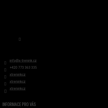
Sledovat na Instagramu
KONTAKT
info
@
x-trenink.cz
+420 ‭773 363 335
xtreninkcz
xtreninkcz
xtreninkcz
INFORMACE PRO VÁS