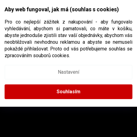
Přejít
NÁKUPNÍ
na
CZK
Aby web fungoval, jak má (souhlas s cookies)
obsah
KOŠÍK
Pro co nejlepší zážitek z nakupování - aby fungovalo
vyhledávání, abychom si pamatovali, co máte v košíku,
abyste jednoduše zjistili stav vaší objednávky, abychom vás
neobtěžovali nevhodnou reklamou a abyste se nemuseli
HI TEC
pokaždé přihlašovat. Proto od vás potřebujeme souhlas se
zpracováním souborů cookies.
Nastavení
Žádné produkty značky
Hi Tec
nebyly nalezeny...
Z
Á
Souhlasím
P
A
INSTAGRAM
T
Í