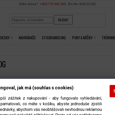
Vše o nákupu
+420 ‭773 363 335
HLEDAT
 DESKY
NAHRÁVAČE
STICKHANDLING
PUKY A MÍČKY
TRÉNINK
OG
kty značky
GuarDog
nebyly nalezeny...
ngoval, jak má (souhlas s cookies)
epší zážitek z nakupování - aby fungovalo vyhledávání,
pamatovali, co máte v košíku, abyste jednoduše zjistili
INFORMACE PRO VÁS
bjednávky, abychom vás neobtěžovali nevhodnou reklamou
NTAKT