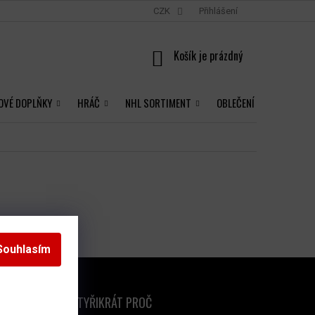
CZK
Přihlášení
NÁKUPNÍ
KOŠÍK
OVÉ DOPLŇKY
HRÁČ
NHL SORTIMENT
OBLEČENÍ
Souhlasím
ČTYŘIKRÁT PROČ