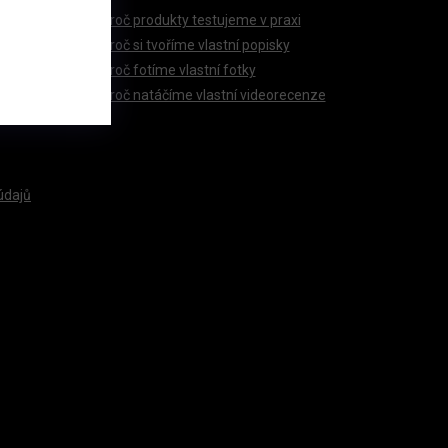
Proč produkty testujeme v praxi
Proč si tvoříme vlastní popisky
Proč fotíme vlastní fotky
Proč natáčíme vlastní videorecenze
údajů