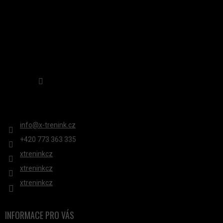
Sledovat na Instagramu
KONTAKT
info
@
x-trenink.cz
+420 ‭773 363 335
xtreninkcz
xtreninkcz
xtreninkcz
INFORMACE PRO VÁS