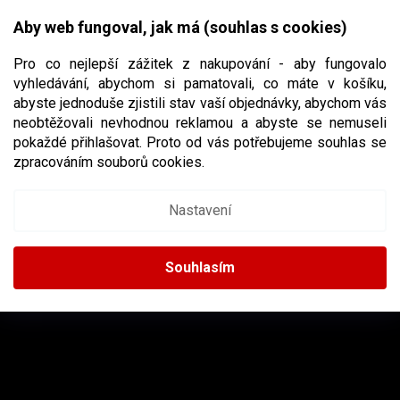
Přejít
NÁKUPNÍ
na
CZK
Aby web fungoval, jak má (souhlas s cookies)
obsah
KOŠÍK
Pro co nejlepší zážitek z nakupování - aby fungovalo
vyhledávání, abychom si pamatovali, co máte v košíku,
abyste jednoduše zjistili stav vaší objednávky, abychom vás
neobtěžovali nevhodnou reklamou a abyste se nemuseli
BRIAN’S
pokaždé přihlašovat. Proto od vás potřebujeme souhlas se
zpracováním souborů cookies.
Nastavení
Žádné produkty značky
Brian’s
nebyly nalezeny...
Z
Á
Souhlasím
P
A
INSTAGRAM
T
Í