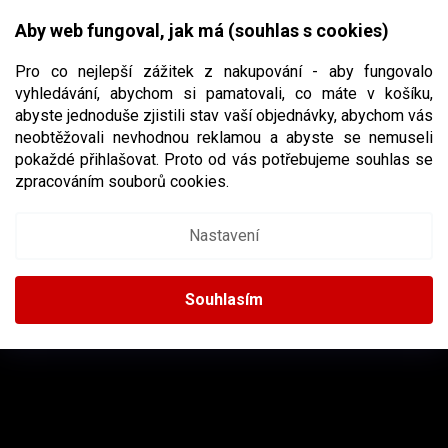
Přejít
NÁKUPNÍ
na
CZK
Aby web fungoval, jak má (souhlas s cookies)
obsah
KOŠÍK
Pro co nejlepší zážitek z nakupování - aby fungovalo
vyhledávání, abychom si pamatovali, co máte v košíku,
abyste jednoduše zjistili stav vaší objednávky, abychom vás
neobtěžovali nevhodnou reklamou a abyste se nemuseli
BRIAN´S
pokaždé přihlašovat. Proto od vás potřebujeme souhlas se
zpracováním souborů cookies.
Nastavení
Žádné produkty značky
Brian´s
nebyly nalezeny...
Z
Á
Souhlasím
P
A
INSTAGRAM
T
Í