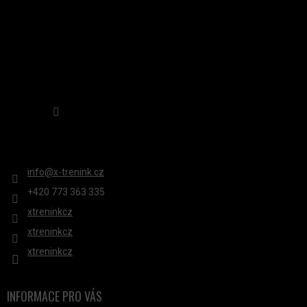
Sledovat na Instagramu
KONTAKT
info
@
x-trenink.cz
+420 ‭773 363 335
xtreninkcz
xtreninkcz
xtreninkcz
INFORMACE PRO VÁS