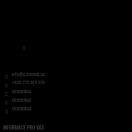
Sledovat na Instagramu
KONTAKT
info
@
x-trenink.cz
+420 ‭773 363 335
xtreninkcz
xtreninkcz
xtreninkcz
INFORMACE PRO VÁS