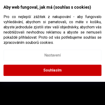
Přejít
NÁKUPNÍ
na
CZK
Aby web fungoval, jak má (souhlas s cookies)
obsah
KOŠÍK
Pro co nejlepší zážitek z nakupování - aby fungovalo
vyhledávání, abychom si pamatovali, co máte v košíku,
abyste jednoduše zjistili stav vaší objednávky, abychom vás
neobtěžovali nevhodnou reklamou a abyste se nemuseli
BOSPORT
pokaždé přihlašovat. Proto od vás potřebujeme souhlas se
zpracováním souborů cookies.
Nastavení
Žádné produkty značky
Bosport
nebyly nalezeny...
Z
Á
Souhlasím
P
A
INSTAGRAM
T
Í