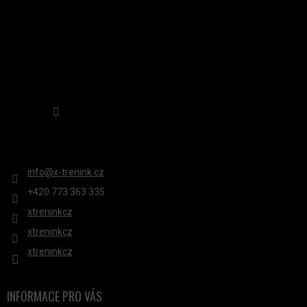
Sledovat na Instagramu
KONTAKT
info
@
x-trenink.cz
+420 ‭773 363 335
xtreninkcz
xtreninkcz
xtreninkcz
INFORMACE PRO VÁS