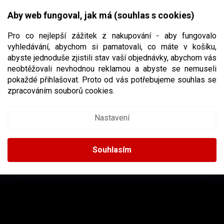
Přejít
NÁKUPNÍ
na
CZK
Aby web fungoval, jak má (souhlas s cookies)
obsah
KOŠÍK
Pro co nejlepší zážitek z nakupování - aby fungovalo
vyhledávání, abychom si pamatovali, co máte v košíku,
abyste jednoduše zjistili stav vaší objednávky, abychom vás
neobtěžovali nevhodnou reklamou a abyste se nemuseli
BAIL
pokaždé přihlašovat. Proto od vás potřebujeme souhlas se
zpracováním souborů cookies.
Nastavení
Žádné produkty značky
Bail
nebyly nalezeny...
Z
Á
Souhlasím
P
A
INSTAGRAM
T
Í