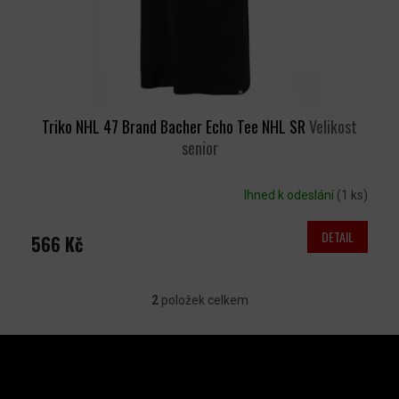
Triko NHL 47 Brand Bacher Echo Tee NHL SR
Velikost
senior
Ihned k odeslání
(1 ks)
DETAIL
566 Kč
2
položek celkem
O
V
Z
L
Á
P
Á