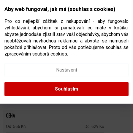
Přejít
NÁKUPNÍ
na
CZK
Aby web fungoval, jak má (souhlas s cookies)
obsah
KOŠÍK
Pro co nejlepší zážitek z nakupování - aby fungovalo
vyhledávání, abychom si pamatovali, co máte v košíku,
abyste jednoduše zjistili stav vaší objednávky, abychom vás
neobtěžovali nevhodnou reklamou a abyste se nemuseli
TRIČKA NHL
pokaždé přihlašovat. Proto od vás potřebujeme souhlas se
zpracováním souborů cookies.
Ř
A
Doporučujeme
Nejlevnější
Nejdražší
Nejprodávanější
Nastavení
Z
E
Abecedně
N
Souhlasím
Í
P
ZAVŘÍT FILTR
R
O
CENA
D
U
566
Kč
629
Kč
K