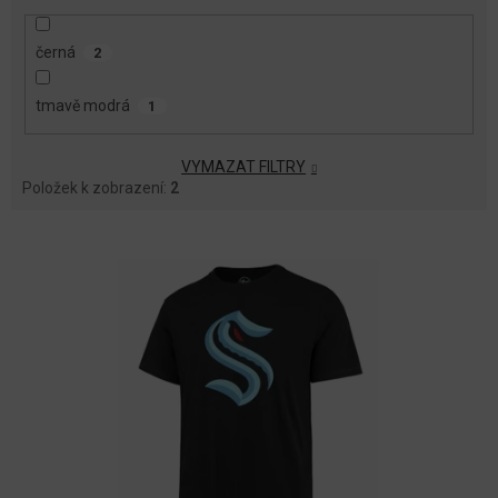
černá
2
tmavě modrá
1
VYMAZAT FILTRY
Položek k zobrazení:
2
V
Ý
P
I
S
P
R
O
D
U
K