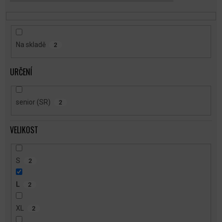
T
Ů
Na skladě
2
URČENÍ
senior (SR)
2
VELIKOST
S
2
L
2
XL
2