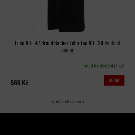
Triko NHL 47 Brand Bacher Echo Tee NHL SR
Velikost
senior
Ihned k odeslání
(1 ks)
DETAIL
566 Kč
2
položek celkem
O
V
Z
L
Á
P
Á