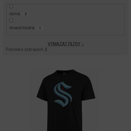
černá
2
tmavě modrá
1
VYMAZAT FILTRY
Položek k zobrazení:
2
V
Ý
P
I
S
P
R
O
D
U
K