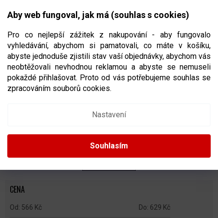
Přejít
NÁKUPNÍ
na
CZK
Aby web fungoval, jak má (souhlas s cookies)
obsah
KOŠÍK
Pro co nejlepší zážitek z nakupování - aby fungovalo
vyhledávání, abychom si pamatovali, co máte v košíku,
abyste jednoduše zjistili stav vaší objednávky, abychom vás
neobtěžovali nevhodnou reklamou a abyste se nemuseli
TRIČKA NHL
pokaždé přihlašovat. Proto od vás potřebujeme souhlas se
zpracováním souborů cookies.
Ř
A
Doporučujeme
Nejlevnější
Nejdražší
Nejprodávanější
Nastavení
Z
E
Abecedně
N
Souhlasím
Í
P
ZAVŘÍT FILTR
R
O
CENA
D
U
566
Kč
629
Kč
K