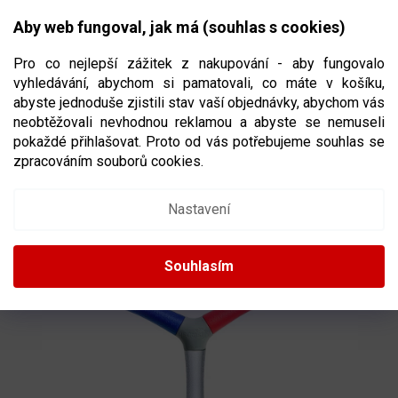
Přejít
NÁKUPNÍ
na
CZK
Aby web fungoval, jak má (souhlas s cookies)
obsah
KOŠÍK
Pro co nejlepší zážitek z nakupování - aby fungovalo
vyhledávání, abychom si pamatovali, co máte v košíku,
abyste jednoduše zjistili stav vaší objednávky, abychom vás
neobtěžovali nevhodnou reklamou a abyste se nemuseli
HECOSTIX HAND EYE COORDINATION
pokaždé přihlašovat. Proto od vás potřebujeme souhlas se
TRAINER
TRÉNINK REFLEXU & REAKCE
zpracováním souborů cookies.
21421
Nastavení
Souhlasím