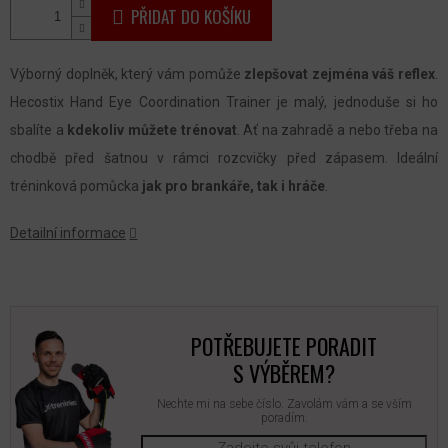
PŘIDAT DO KOŠÍKU
Výborný doplněk, který vám pomůže
zlepšovat zejména váš reflex
.
Hecostix Hand Eye Coordination Trainer je malý, jednoduše si ho
sbalíte a
kdekoliv můžete trénovat
. Ať na zahradě a nebo třeba na
chodbě před šatnou v rámci rozcvičky před zápasem. Ideální
tréninková pomůcka
jak pro brankáře, tak i hráče
.
Detailní informace
POTŘEBUJETE PORADIT
S VÝBĚREM?
Nechte mi na sebe číslo. Zavolám vám a se vším
poradím.