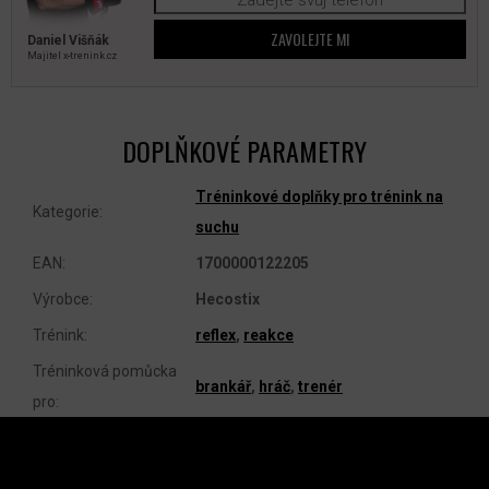
ZAVOLEJTE MI
Daniel Višňák
Majitel x‑trenink.cz
DOPLŇKOVÉ PARAMETRY
Tréninkové doplňky pro trénink na
Kategorie
:
suchu
EAN
:
1700000122205
Výrobce
:
Hecostix
Trénink
:
reflex
,
reakce
Tréninková pomůcka
brankář
,
hráč
,
trenér
pro
:
Z
Á
P