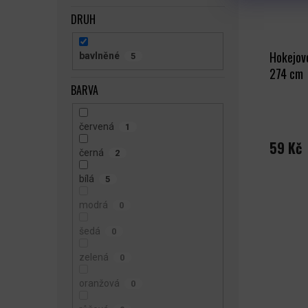
DRUH
Hokejov
bavlněné
5
274 cm
BARVA
červená
1
59 Kč
černá
2
bílá
5
modrá
0
šedá
0
zelená
0
oranžová
0