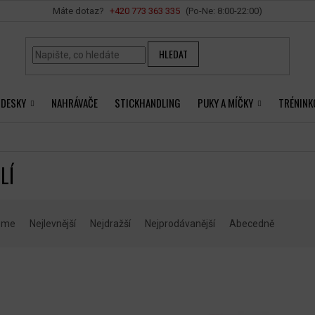
Vše o nákupu
+420 ‭773 363 335
HLEDAT
 DESKY
NAHRÁVAČE
STICKHANDLING
PUKY A MÍČKY
TRÉNINK
LÍ
eme
Nejlevnější
Nejdražší
Nejprodávanější
Abecedně