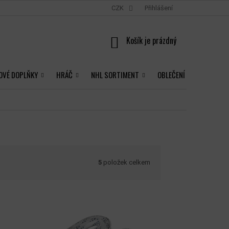
CZK
Přihlášení
NÁKUPNÍ
KOŠÍK
OVÉ DOPLŇKY
HRÁČ
NHL SORTIMENT
OBLEČENÍ
5
položek celkem