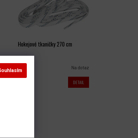
Hokejové tkaničky 270 cm
s)
Na dotaz
Souhlasím
DETAIL
60 Kč