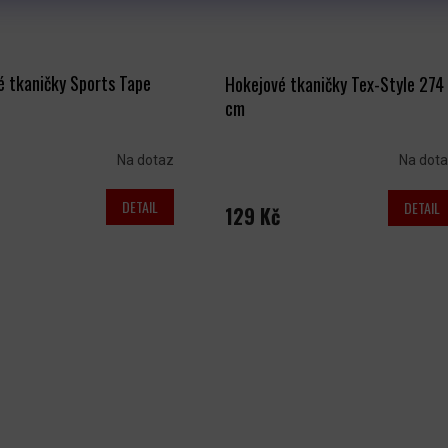
é tkaničky Sports Tape
Hokejové tkaničky Tex-Style 274
cm
Na dotaz
Na dot
DETAIL
DETAIL
129 Kč
O
V
L
Á
D
A
C