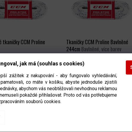
é tkaničky CCM Proline
Tkaničky CCM Proline Bavlněné
244cm
Bavlněné, více barev
ngoval, jak má (souhlas s cookies)
Ihned k odeslání
(>5 ks)
Ihned k odeslání
(>5 k
epší zážitek z nakupování - aby fungovalo vyhledávání,
DETAIL
DETAIL
135 Kč
pamatovali, co máte v košíku, abyste jednoduše zjistili
bjednávky, abychom vás neobtěžovali nevhodnou reklamou
 nemuseli pokaždé přihlašovat. Proto od vás potřebujeme
zpracováním souborů cookies.