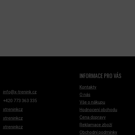
Í
P
R
V
K
Y
V
Ý
P
I
INFORMACE PRO VÁS
NTAKT
S
Kontakty
U
info
@
x-trenink.cz
O nás
+420 ‭773 363 335
Vše o nákupu
xtreninkcz
Hodnocení obchodu
Cena dopravy
xtreninkcz
Reklamace zboží
xtreninkcz
Obchodní podmínky