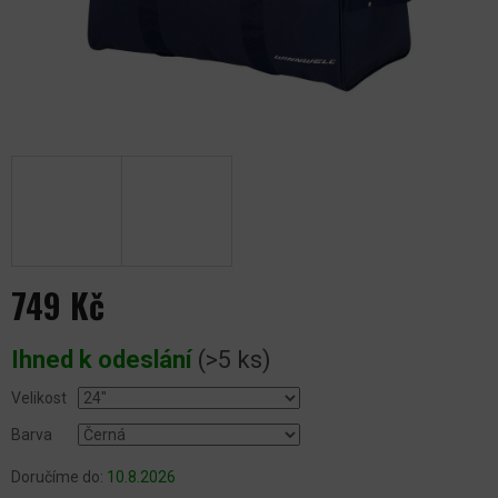
749 Kč
Měrná
Ihned k odeslání
(>5 ks)
cena:
Velikost
Barva
Doručíme do:
10.8.2026