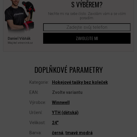
S VÝBĚREM?
Nechte mi na sebe číslo. Zavolám vám a se vším
poradím.
ZAVOLEJTE MI
Daniel Višňák
Majitel x‑trenink.cz
DOPLŇKOVÉ PARAMETRY
Kategorie
:
Hokejové tašky bez koleček
EAN
:
Zvolte variantu
Výrobce
:
Winnwell
Určení
:
YTH (dětská)
Velikost
:
24"
Barva
:
černá
,
tmavě modrá