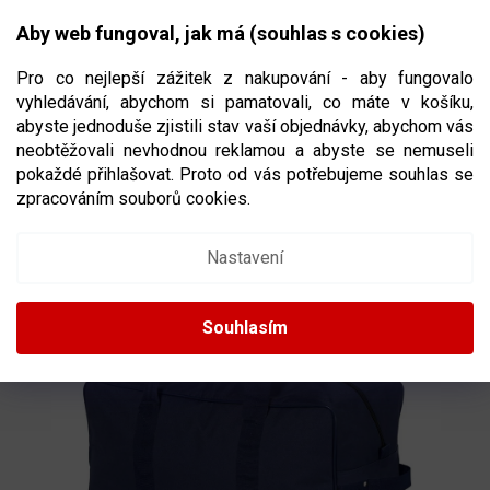
Přejít
NÁKUPNÍ
na
CZK
Aby web fungoval, jak má (souhlas s cookies)
obsah
KOŠÍK
Pro co nejlepší zážitek z nakupování - aby fungovalo
vyhledávání, abychom si pamatovali, co máte v košíku,
abyste jednoduše zjistili stav vaší objednávky, abychom vás
neobtěžovali nevhodnou reklamou a abyste se nemuseli
TAŠKA WINNWELL BASIC CARRY YTH
pokaždé přihlašovat. Proto od vás potřebujeme souhlas se
VELIKOST DĚTSKÁ
zpracováním souborů cookies.
2624703
Nastavení
Souhlasím