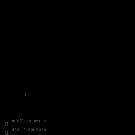
Á
P
A
INSTAGRAM
T
Í
Sledovat na Instagramu
KONTAKT
info
@
x-trenink.cz
+420 ‭773 363 335