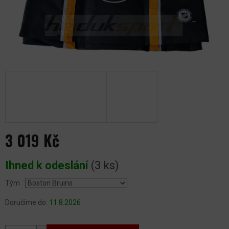
3 019 Kč
Měrná
Ihned k odeslání
(3 ks)
cena:
Tým
Doručíme do:
11.8.2026