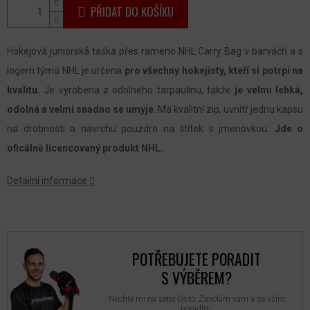
PŘIDAT DO KOŠÍKU
Hokejová juniorská taška přes rameno NHL Carry Bag v barvách a s
logem týmů NHL je určena
pro všechny hokejisty, kteří si potrpí na
kvalitu.
Je vyrobena z odolného tarpaulinu, takže
je velmi lehká,
odolná a velmi snadno se umyje
. Má kvalitní zip, uvnitř jednu kapsu
na drobnosti a navrchu pouzdro na štítek s jmenovkou.
Jde o
oficálně licencovaný produkt NHL.
Detailní informace
POTŘEBUJETE PORADIT
S VÝBĚREM?
Nechte mi na sebe číslo. Zavolám vám a se vším
poradím.