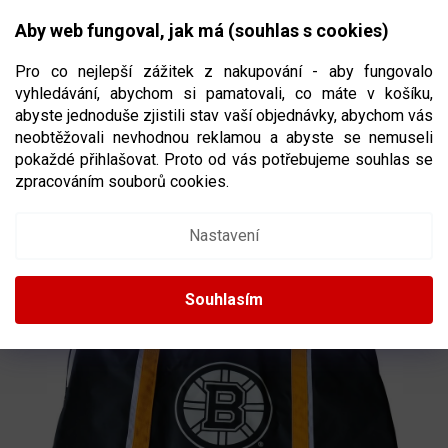
Přejít
NÁKUPNÍ
na
CZK
Aby web fungoval, jak má (souhlas s cookies)
obsah
KOŠÍK
Pro co nejlepší zážitek z nakupování - aby fungovalo
vyhledávání, abychom si pamatovali, co máte v košíku,
abyste jednoduše zjistili stav vaší objednávky, abychom vás
neobtěžovali nevhodnou reklamou a abyste se nemuseli
TAŠKA NHL CARRY BAG JR
VELIKOST
pokaždé přihlašovat. Proto od vás potřebujeme souhlas se
JUNIOR
zpracováním souborů cookies.
2621879
Nastavení
Souhlasím