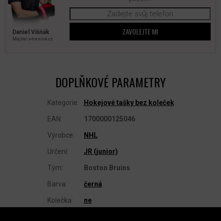
ZAVOLEJTE MI
Daniel Višňák
Majitel x‑trenink.cz
DOPLŇKOVÉ PARAMETRY
Kategorie
:
Hokejové tašky bez koleček
EAN
:
1700000125046
Výrobce
:
NHL
Určení
:
JR (junior)
Tým
:
Boston Bruins
Barva
:
černá
Kolečka
:
ne
Z