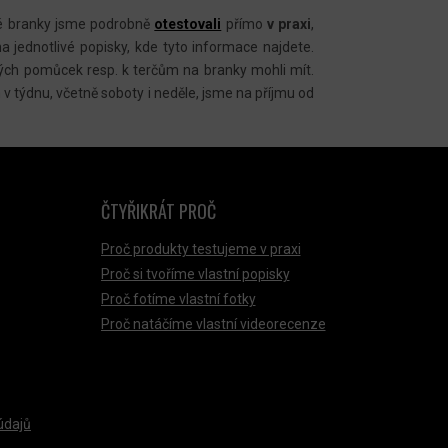
vé branky jsme podrobně
otestovali
přímo
v praxi
,
na jednotlivé popisky, kde tyto informace najdete.
ých pomůcek resp. k terčům na branky mohli mít.
 v týdnu, včetně soboty i neděle, jsme na příjmu od
ČTYŘIKRÁT PROČ
Proč produkty testujeme v praxi
Proč si tvoříme vlastní popisky
Proč fotíme vlastní fotky
Proč natáčíme vlastní videorecenze
údajů