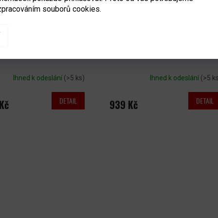
zpracováním souborů cookies.
ckeyShot Sharpshooter
Terč Winnwell Puck-Back Target
(set 3ks)
Ihned k odeslání
(>5 ks)
Ihned k odeslání
(>5 k
DETAIL
DETAIL
Kč
939 Kč