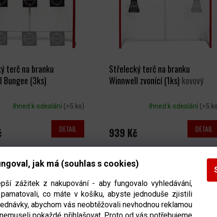
ý terč na branku
Střelecký terč na branku
l Bungee (3ks)
Winnwell zvonící (1ks)
kovový
Ihned k odeslání
(>5 ks)
Ihned k odeslání
(>5 k
DETAIL
DETAIL
č
939 Kč
ngoval, jak má (souhlas s cookies)
epší zážitek z nakupování - aby fungovalo vyhledávání,
pamatovali, co máte v košíku, abyste jednoduše zjistili
bjednávky, abychom vás neobtěžovali nevhodnou reklamou
 nemuseli pokaždé přihlašovat. Proto od vás potřebujeme