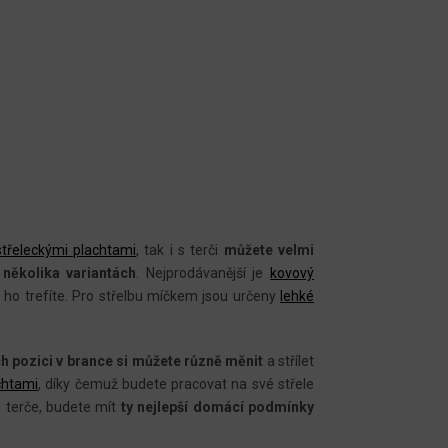
střeleckými plachtami
, tak i s terči
můžete
velmi
 několika variantách
. Nejprodávanější je
kovový
ž ho trefíte. Pro střelbu míčkem jsou určeny
lehké
ch pozici v brance si můžete různě měnit
a střílet
chtami
, díky čemuž budete pracovat na své střele
é terče, budete mít
ty nejlepší domácí podmínky