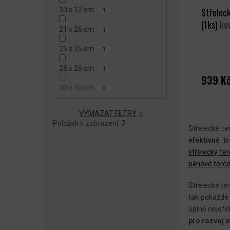
10 x 12 cm
Střeleck
1
(1ks)
ko
21 x 26 cm
1
25 x 25 cm
1
28 x 26 cm
1
939 K
30 x 30 cm
0
VYMAZAT FILTRY
Položek k zobrazení:
7
Střelecké te
efektivně t
střelecký ter
pěnové terč
Střelecké te
tak pokaždé 
úplně nejefek
pro rozvoj 