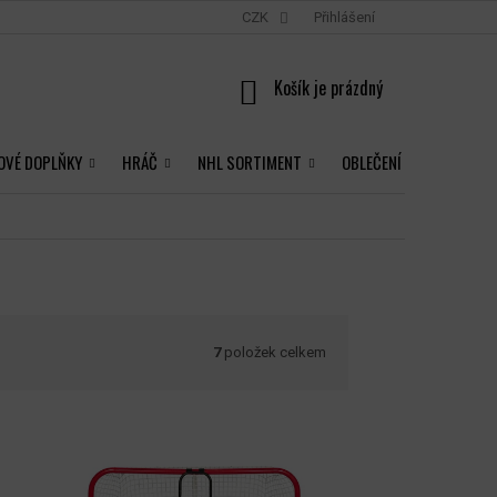
CZK
Přihlášení
NÁKUPNÍ
KOŠÍK
OVÉ DOPLŇKY
HRÁČ
NHL SORTIMENT
OBLEČENÍ
7
položek celkem