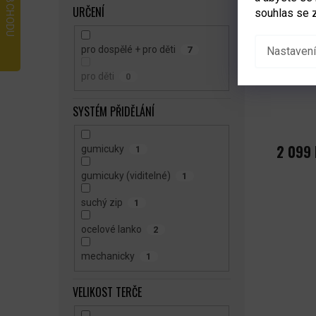
URČENÍ
souhlas se 
pro dospělé + pro děti
Nastavení
7
Terč Ho
Targets 
pro děti
0
SYSTÉM PŘIDĚLÁNÍ
2 099 
gumicuky
1
gumicuky (viditelné)
1
suchý zip
1
ocelové lanko
2
mechanicky
1
VELIKOST TERČE