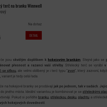
ý terč na branku Winnwell
vový
Na dotaz
DETAIL
č
O
V
rče jsou
skvělým doplňkem k
hokejovým brankám
. Stejně jako se
L
rénovat přesnost a razanci vaší střelby
. Střelecký terč se vyrábí
v
č se síťkou
, ale velmi oblíbený je i terč typu "
zvon
", který zazvoní, kdy
Á
e
, variant je tedy celá řada.
D
A
rče na hokejové branky se prodávají
jak po jednom, tak v sadách
.
Jeji
C
do jiného místa. Ideální variantou je kombinovat je se
střeleckými pla
Í
tivněji. Pokud si pořídíte
branku
,
střeleckou desku
,
plachtu
a střeleck
P
svých hokejových dovedností
.