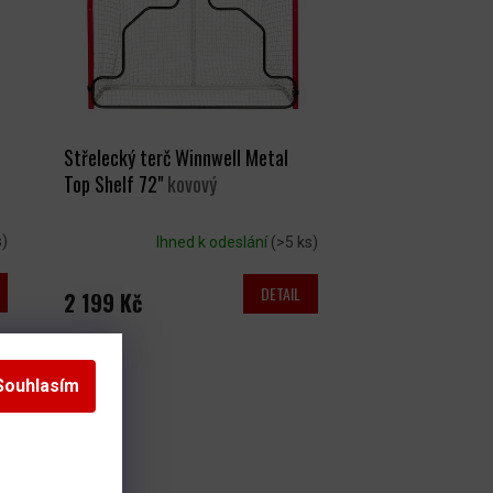
Střelecký terč Winnwell Metal
Top Shelf 72"
kovový
s)
Ihned k odeslání
(>5 ks)
DETAIL
2 199 Kč
Souhlasím