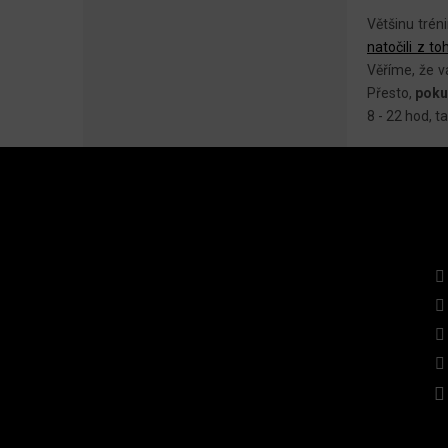
Většinu trén
natočili z to
Věříme, že v
Přesto,
poku
8 - 22 hod, t
Z
Á
P
A
INSTAGRAM
KO
T
Í
Sledovat na Instagramu