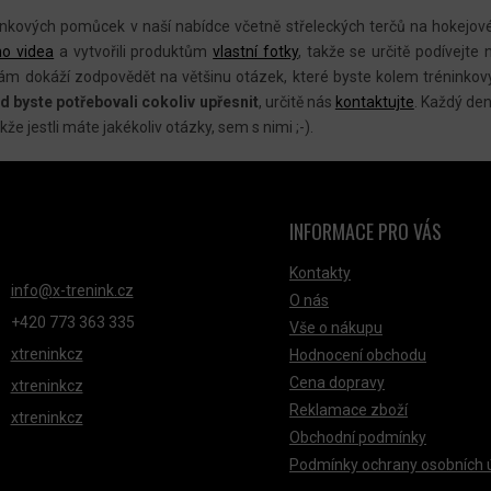
R
inkových pomůcek v naší nabídce včetně střeleckých terčů na hokejo
V
ho videa
a vytvořili produktům
vlastní fotky
, takže se určitě podívejte 
K
ám dokáží zodpovědět na většinu otázek, které byste kolem tréninkov
Y
d byste potřebovali cokoliv upřesnit
, určitě nás
kontaktujte
. Každý den
V
akže jestli máte jakékoliv otázky, sem s nimi ;-).
Ý
P
I
INFORMACE PRO VÁS
S
NTAKT
U
Kontakty
info
@
x-trenink.cz
O nás
+420 ‭773 363 335
Vše o nákupu
xtreninkcz
Hodnocení obchodu
Cena dopravy
xtreninkcz
Reklamace zboží
xtreninkcz
Obchodní podmínky
Podmínky ochrany osobních 