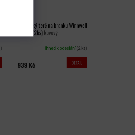
Střelecký terč na branku Winnwell
zvonící (2ks)
kovový
s)
Ihned k odeslání
(2 ks)
DETAIL
939 Kč