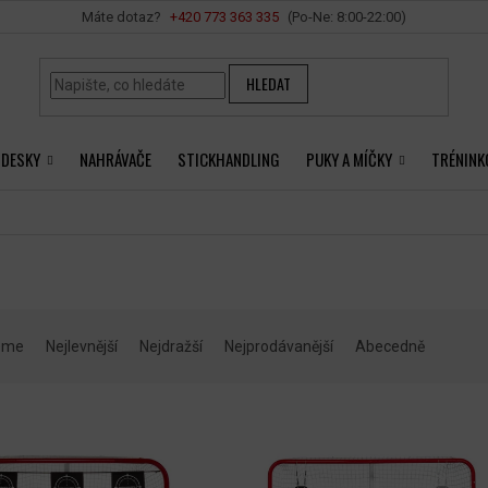
Vše o nákupu
+420 ‭773 363 335
HLEDAT
 DESKY
NAHRÁVAČE
STICKHANDLING
PUKY A MÍČKY
TRÉNINK
eme
Nejlevnější
Nejdražší
Nejprodávanější
Abecedně