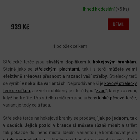
Ihned k odeslání
(>5 ks)
DETAIL
939 Kč
1
položek celkem
O
V
Střelecké terče jsou
skvělým doplňkem k
hokejovým brankám
.
L
Stejně jako se
střeleckými plachtami
, tak i s terči
můžete
velmi
Á
efektivně trénovat přesnost a razanci vaší střelby
. Střelecký terč
D
se vyrábí
v několika variantách
. Nejprodávanější je
kovový střelecký
A
terč se síťkou
, ale velmi oblíbený je i terč typu "
zvon
", který zazvoní,
C
když ho trefíte. Pro střelbu míčkem jsou určeny
lehké pěnové terče
,
variant je tedy celá řada.
Í
P
Střelecké terče na hokejové branky se prodávají
jak po jednom, tak
R
v sadách
.
Jejich pozici v brance si můžete různě měnit
a střílet
V
tak pokaždé do jiného místa. Ideální variantou je kombinovat je se
střeleckými plachtami
, díky čemuž budete pracovat na své střele