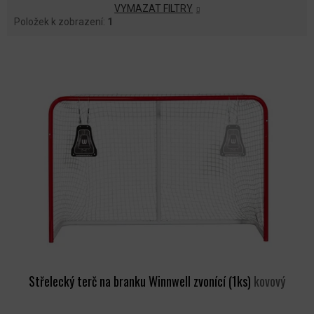
VYMAZAT FILTRY
Položek k zobrazení:
1
V
Ý
P
I
S
P
R
O
D
U
K
T
Ů
Střelecký terč na branku Winnwell zvonící (1ks)
kovový