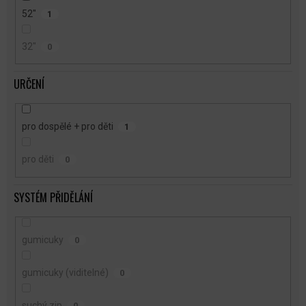
52"
1
32"
0
URČENÍ
pro dospělé + pro děti
1
pro děti
0
SYSTÉM PŘIDĚLÁNÍ
gumicuky
0
gumicuky (viditelné)
0
suchý zip
0