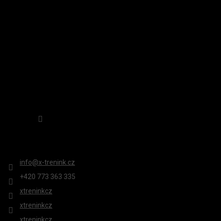
Í
Sledovat na Instagramu
KONTAKT
info
@
x-trenink.cz
+420 ‭773 363 335
xtreninkcz
xtreninkcz
xtreninkcz