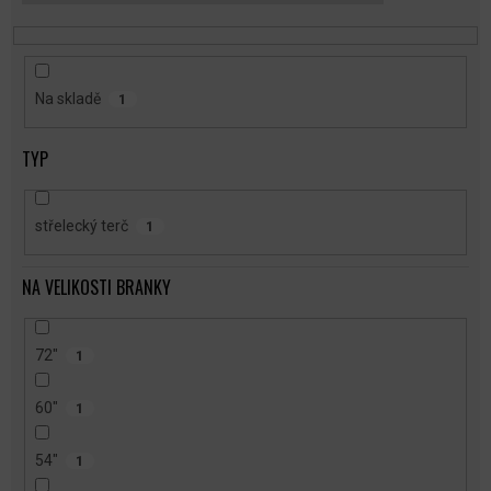
T
Ů
Na skladě
1
TYP
střelecký terč
1
NA VELIKOSTI BRANKY
72"
1
60"
1
54"
1