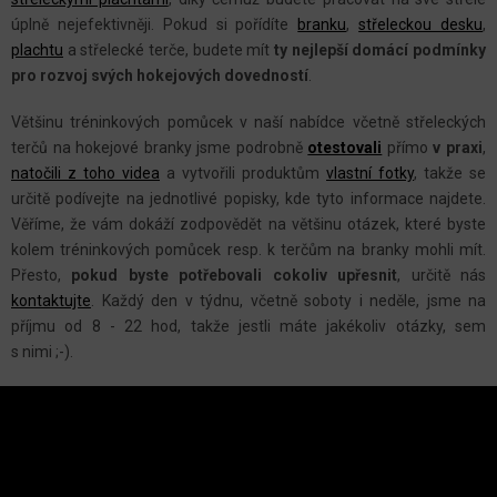
K
Y
úplně nejefektivněji. Pokud si pořídíte
branku
,
střeleckou desku
,
plachtu
a střelecké terče, budete mít
ty nejlepší domácí podmínky
V
pro rozvoj svých hokejových dovedností
.
Ý
P
Většinu tréninkových pomůcek v naší nabídce včetně střeleckých
I
terčů na hokejové branky jsme podrobně
otestovali
přímo
v praxi
,
S
natočili z toho videa
a vytvořili produktům
vlastní fotky
, takže se
U
určitě podívejte na jednotlivé popisky, kde tyto informace najdete.
Věříme, že vám dokáží zodpovědět na většinu otázek, které byste
kolem tréninkových pomůcek resp. k terčům na branky mohli mít.
Přesto,
pokud byste potřebovali cokoliv upřesnit
, určitě nás
kontaktujte
. Každý den v týdnu, včetně soboty i neděle, jsme na
příjmu od 8 - 22 hod, takže jestli máte jakékoliv otázky, sem
s nimi ;-).
Z
Á
P
A
INSTAGRAM
T