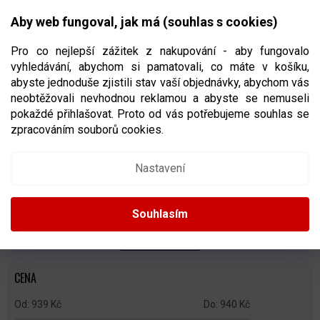
Přejít
NÁKUPNÍ
na
CZK
Aby web fungoval, jak má (souhlas s cookies)
obsah
KOŠÍK
Pro co nejlepší zážitek z nakupování - aby fungovalo
vyhledávání, abychom si pamatovali, co máte v košíku,
abyste jednoduše zjistili stav vaší objednávky, abychom vás
neobtěžovali nevhodnou reklamou a abyste se nemuseli
STŘELECKÉ TERČE NA HOKEJ
pokaždé přihlašovat. Proto od vás potřebujeme souhlas se
zpracováním souborů cookies.
Ř
A
Doporučujeme
Nejlevnější
Nejdražší
Nejprodávanější
Nastavení
Z
E
Abecedně
N
Souhlasím
Í
P
ZAVŘÍT FILTR
R
O
CENA
D
U
939
Kč
940
Kč
K