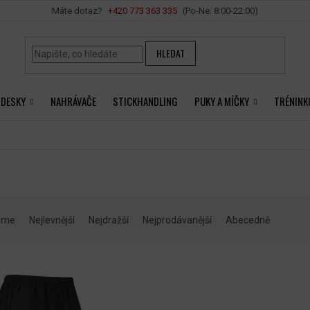
Vše o nákupu
+420 ‭773 363 335
HLEDAT
 DESKY
NAHRÁVAČE
STICKHANDLING
PUKY A MÍČKY
TRÉNINK
eme
Nejlevnější
Nejdražší
Nejprodávanější
Abecedně