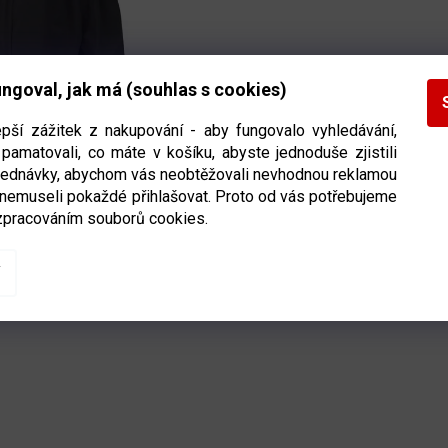
ngoval, jak má (souhlas s cookies)
epší zážitek z nakupování - aby fungovalo vyhledávání,
 CCM Team Training Short
pamatovali, co máte v košíku, abyste jednoduše zjistili
elikost junior
bjednávky, abychom vás neobtěžovali nevhodnou reklamou
 nemuseli pokaždé přihlašovat. Proto od vás potřebujeme
zpracováním souborů cookies.
Ihned k odeslání
(1 ks)
DETAIL
č
O
V
L
Á