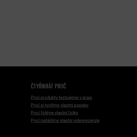
ČTYŘIKRÁT PROČ
Proč produkty testujeme v praxi
Proč si tvoříme vlastní popisky
Proč fotíme vlastní fotky
Proč natáčíme vlastní videorecenze