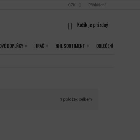
CZK
Přihlášení
NÁKUPNÍ
KOŠÍK
OVÉ DOPLŇKY
HRÁČ
NHL SORTIMENT
OBLEČENÍ
1
položek celkem