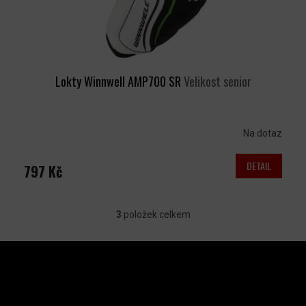
Lokty Winnwell AMP700 SR
Velikost senior
Na dotaz
DETAIL
797 Kč
3
položek celkem
O
V
Z
L
Á
P
Á
A
INSTAGRAM
D