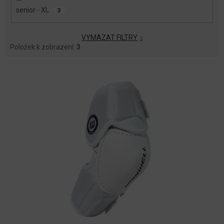
senior - XL
3
VYMAZAT FILTRY
Položek k zobrazení:
3
V
Ý
P
I
S
P
R
O
D
U
K
T
Ů