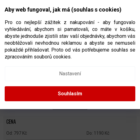
Přejít
NÁKUPNÍ
na
CZK
Aby web fungoval, jak má (souhlas s cookies)
obsah
KOŠÍK
Pro co nejlepší zážitek z nakupování - aby fungovalo
vyhledávání, abychom si pamatovali, co máte v košíku,
abyste jednoduše zjistili stav vaší objednávky, abychom vás
neobtěžovali nevhodnou reklamou a abyste se nemuseli
SENIORSKÉ CHRÁNIČE LOKTŮ
pokaždé přihlašovat. Proto od vás potřebujeme souhlas se
zpracováním souborů cookies.
Ř
A
Doporučujeme
Nejlevnější
Nejdražší
Nejprodávanější
Nastavení
Z
E
Abecedně
N
Souhlasím
Í
P
ZAVŘÍT FILTR
R
O
CENA
D
U
797
Kč
1190
Kč
K