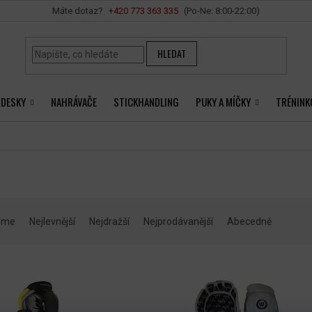
Vše o nákupu
+420 ‭773 363 335
HLEDAT
 DESKY
NAHRÁVAČE
STICKHANDLING
PUKY A MÍČKY
TRÉNINK
eme
Nejlevnější
Nejdražší
Nejprodávanější
Abecedně