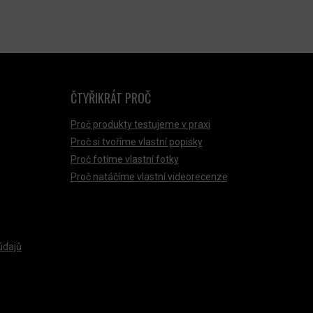
ČTYŘIKRÁT PROČ
Proč produkty testujeme v praxi
Proč si tvoříme vlastní popisky
Proč fotíme vlastní fotky
Proč natáčíme vlastní videorecenze
údajů