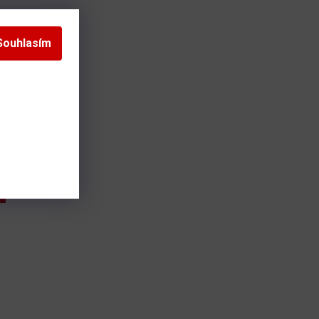
Souhlasím
az