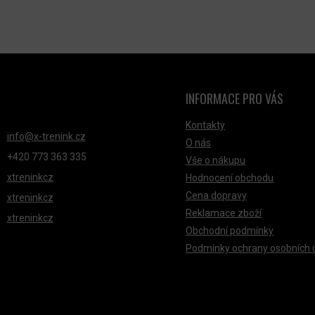
D
A
C
Í
P
R
INFORMACE PRO VÁS
NTAKT
V
K
Kontakty
info
@
x-trenink.cz
Y
O nás
+420 ‭773 363 335
V
Vše o nákupu
xtreninkcz
Hodnocení obchodu
Ý
Cena dopravy
P
xtreninkcz
Reklamace zboží
I
xtreninkcz
Obchodní podmínky
S
Podmínky ochrany osobních 
U