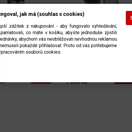
ngoval, jak má (souhlas s cookies)
epší zážitek z nakupování - aby fungovalo vyhledávání,
pamatovali, co máte v košíku, abyste jednoduše zjistili
bjednávky, abychom vás neobtěžovali nevhodnou reklamou
Bauer Supreme Mach S23
Holeně Winnwell Classic SR
 nemuseli pokaždé přihlašovat. Proto od vás potřebujeme
ost senior
Velikost senior
zpracováním souborů cookies.
Ihned k odeslání
(>5 ks)
Na dot
DETAIL
DETAIL
Kč
1 390 Kč
O
V
L
Á