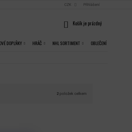
CZK
Přihlášení
NÁKUPNÍ
KOŠÍK
OVÉ DOPLŇKY
HRÁČ
NHL SORTIMENT
OBLEČENÍ
2
položek celkem