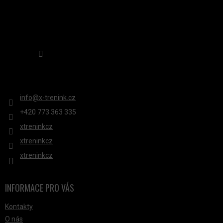
Sledovat na Instagramu
KONTAKT
info
@
x-trenink.cz
+420 ‭773 363 335
xtreninkcz
xtreninkcz
xtreninkcz
INFORMACE PRO VÁS
Kontakty
O nás