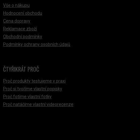
Vše o nákupu
Hodnocení obchodu
Cena dopravy
Reklamace zboží
Obchodní podmínky
Podmínky ochrany osobních údajů
ČTYŘIKRÁT PROČ
Proč produkty testujeme v praxi
Proč si tvoříme vlastní popisky
Proč fotíme vlastní fotky
Proč natáčíme vlastní videorecenze
PŘIJÍMÁME ONLINE PLATBY