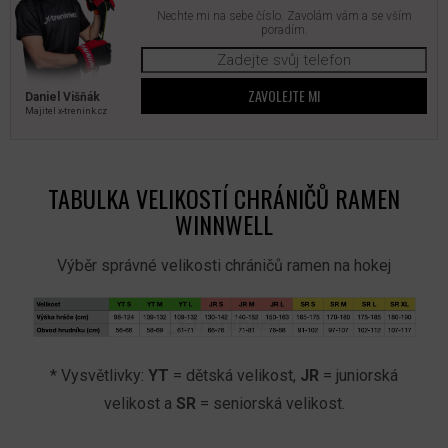
Nechte mi na sebe číslo. Zavolám vám a se vším
poradím.
ZAVOLEJTE MI
Daniel Višňák
Majitel x‑trenink.cz
TABULKA VELIKOSTÍ CHRÁNIČŮ RAMEN
WINNWELL
Výběr správné velikosti chráničů ramen na hokej
* Vysvětlivky:
YT
= dětská velikost,
JR
= juniorská
velikost a
SR
= seniorská velikost.