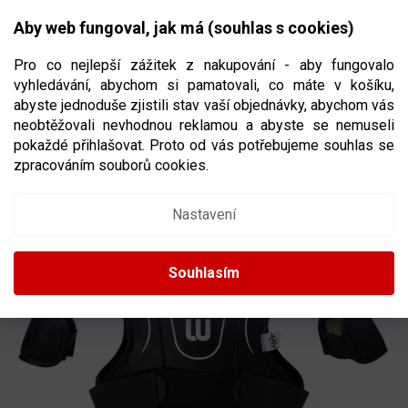
Přejít
NÁKUPNÍ
na
CZK
Aby web fungoval, jak má (souhlas s cookies)
obsah
KOŠÍK
Pro co nejlepší zážitek z nakupování - aby fungovalo
vyhledávání, abychom si pamatovali, co máte v košíku,
abyste jednoduše zjistili stav vaší objednávky, abychom vás
neobtěžovali nevhodnou reklamou a abyste se nemuseli
RAMENA WINNWELL AMP500 YTH
pokaždé přihlašovat. Proto od vás potřebujeme souhlas se
VELIKOST DĚTSKÁ
zpracováním souborů cookies.
Nastavení
Souhlasím