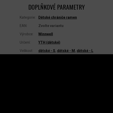
DOPLŇKOVÉ PARAMETRY
Kategorie
:
Dětské chrániče ramen
EAN
:
Zvolte variantu
Výrobce
:
Winnwell
Určení
:
YTH (dětské)
Velikost
:
dětské - S
,
dětské - M
,
dětské - L
Z
Á
P
A
INSTAGRAM
T
Í