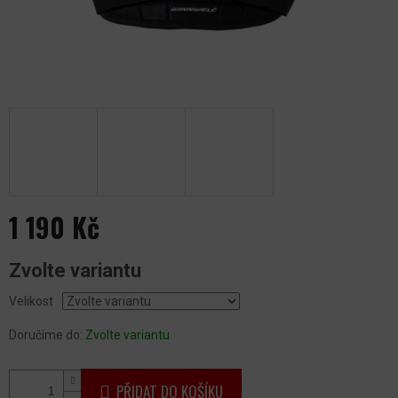
1 190 Kč
Měrná
Zvolte variantu
cena:
Velikost
Doručíme do:
Zvolte variantu
PŘIDAT DO KOŠÍKU