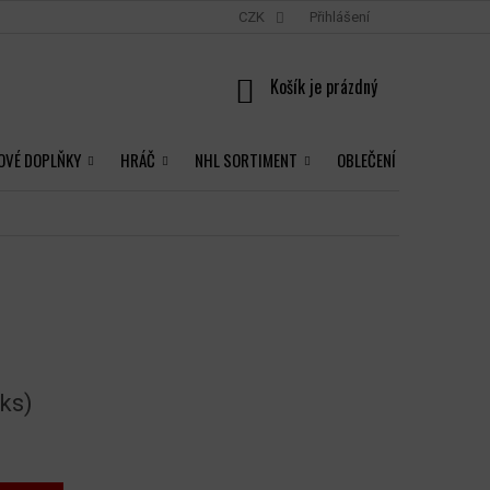
CZK
Přihlášení
NÁKUPNÍ
KOŠÍK
OVÉ DOPLŇKY
HRÁČ
NHL SORTIMENT
OBLEČENÍ
 ks)