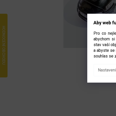
Aby web fu
Pro co nejl
abychom si 
stav vaší o
a abyste se
souhlas se 
Nastavení