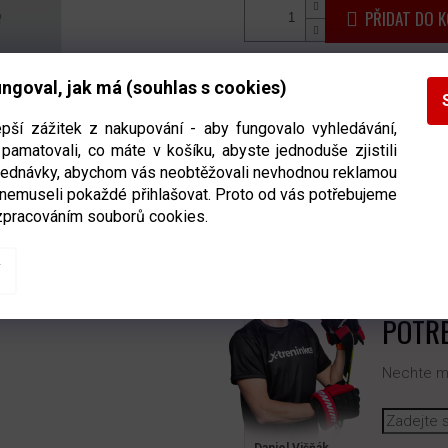
PŘIDAT DO K
Potítko NoSweat do helmy 1mm 
ngoval, jak má (souhlas s cookies)
nepříjemnému potu v očích
. Po
epší zážitek z nakupování - aby fungovalo vyhledávání,
na kolo, americký fotbal a dokonc
pamatovali, co máte v košíku, abyste jednoduše zjistili
bjednávky, abychom vás neobtěžovali nevhodnou reklamou
Detailní informace
 nemuseli pokaždé přihlašovat. Proto od vás potřebujeme
zpracováním souborů cookies.
POTŘE
Nechte mi
Daniel Višňák