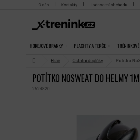
Přejít
O nás
Kontakty
Hodnocení obchodu
na
obsah
HOKEJOVÉ BRANKY
PLACHTY A TERČE
TRÉNINKOVÉ
Domů
Hráč
Ostatní doplňky
Potítko No
POTÍTKO NOSWEAT DO HELMY 1M
2624820