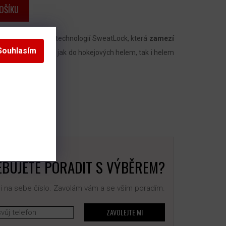
OŠÍKU
s patentovanou technologií SweatLock, která
zamezí
Souhlasím
títko je možné dát jak do hokejových helem, tak i helem
e i do kšiltovek.
BUJETE PORADIT S VÝBĚREM?
 na sebe číslo. Zavolám vám a se vším poradím.
ZAVOLEJTE MI