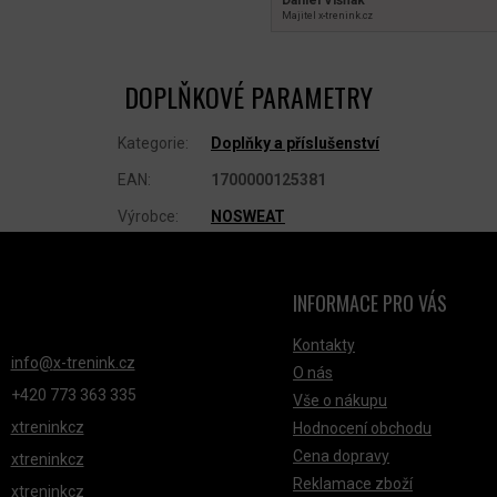
Majitel x‑trenink.cz
DOPLŇKOVÉ PARAMETRY
Kategorie
:
Doplňky a příslušenství
EAN
:
1700000125381
Výrobce
:
NOSWEAT
INFORMACE PRO VÁS
NTAKT
Kontakty
info
@
x-trenink.cz
O nás
+420 ‭773 363 335
Vše o nákupu
xtreninkcz
Hodnocení obchodu
Cena dopravy
xtreninkcz
Reklamace zboží
xtreninkcz