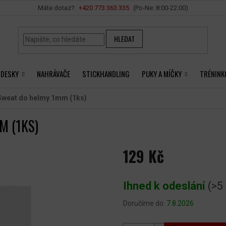
Vše o nákupu
+420 ‭773 363 335
HLEDAT
 DESKY
NAHRÁVAČE
STICKHANDLING
PUKY A MÍČKY
TRÉNINK
Sweat do helmy 1mm (1ks)
M (1KS)
129 Kč
Měrná
cena:
Ihned k odeslání
(>5
Doručíme do:
7.8.2026