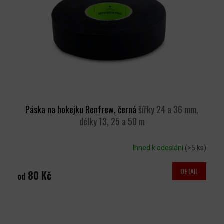
P
R
O
D
U
K
T
Ů
Páska na hokejku Renfrew, černá
šířky 24 a 36 mm,
délky 13, 25 a 50 m
Ihned k odeslání
(>5 ks)
DETAIL
80 Kč
od