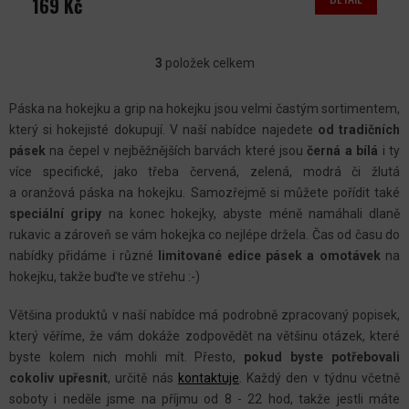
169 Kč
3
položek celkem
O
V
Páska na hokejku a grip na hokejku jsou velmi častým sortimentem,
L
který si hokejisté dokupují. V naší nabídce najedete
od tradičních
Á
pásek
na čepel v nejběžnějších barvách které jsou
černá a bílá
i ty
D
více specifické, jako třeba červená, zelená, modrá či žlutá
A
a oranžová páska na hokejku. Samozřejmě si můžete pořídit také
C
speciální gripy
na konec hokejky, abyste méně namáhali dlaně
rukavic a zároveň se vám hokejka co nejlépe držela. Čas od času do
Í
nabídky přidáme i různé
limitované edice pásek a omotávek
na
P
hokejku, takže buďte ve střehu :-)
R
V
Většina produktů v naší nabídce má podrobně zpracovaný popisek,
K
který věříme, že vám dokáže zodpovědět na většinu otázek, které
Y
byste kolem nich mohli mít. Přesto,
pokud byste potřebovali
cokoliv upřesnit
, určitě nás
kontaktuje
.
Každý den v týdnu včetně
V
soboty i neděle jsme na příjmu od 8 - 22 hod, takže jestli máte