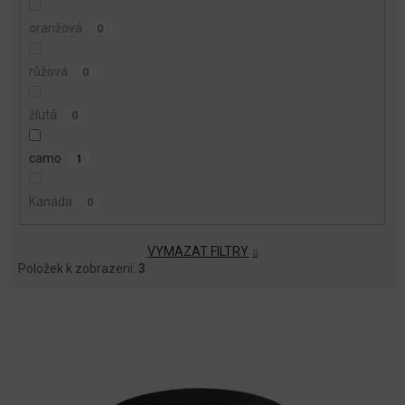
oranžová
0
růžová
0
žlutá
0
camo
1
Kanada
0
VYMAZAT FILTRY
Položek k zobrazení:
3
V
Ý
P
I
S