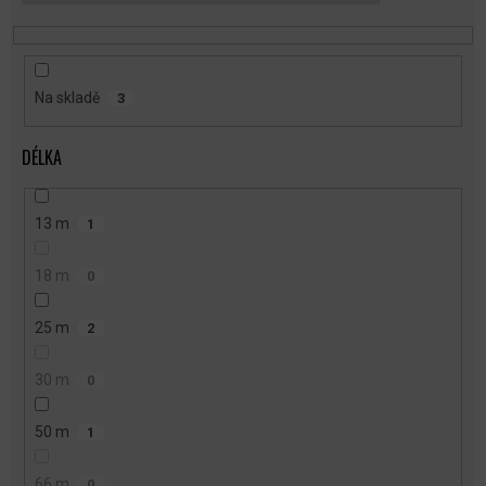
T
Ů
Na skladě
3
DÉLKA
13 m
1
18 m
0
25 m
2
30 m
0
50 m
1
66 m
0