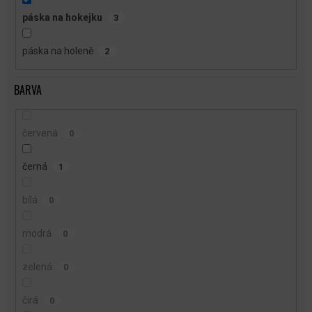
páska na hokejku
3
páska na holeně
2
BARVA
červená
0
černá
1
bílá
0
modrá
0
zelená
0
čirá
0