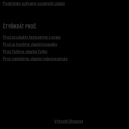
Podmínky ochrany osobních údajů
ČTYŘIKRÁT PROČ
Proč produkty testujeme v praxi
Proč si tvoříme vlastní popisky
Proč fotíme vlastní fotky
Proč natáčíme vlastní videorecenze
PŘIJÍMÁME ONLINE PLATBY
Vytvořil Shoptet