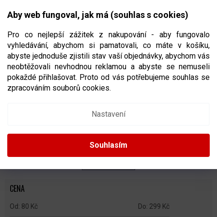
Přejít
NÁKUPNÍ
na
CZK
Aby web fungoval, jak má (souhlas s cookies)
obsah
KOŠÍK
Pro co nejlepší zážitek z nakupování - aby fungovalo
vyhledávání, abychom si pamatovali, co máte v košíku,
abyste jednoduše zjistili stav vaší objednávky, abychom vás
neobtěžovali nevhodnou reklamou a abyste se nemuseli
PÁSKY A GRIPY NA HOKEJKU
pokaždé přihlašovat. Proto od vás potřebujeme souhlas se
zpracováním souborů cookies.
Ř
A
Doporučujeme
Nejlevnější
Nejdražší
Nejprodávanější
Nastavení
Z
E
Abecedně
N
Souhlasím
Í
P
ZAVŘÍT FILTR
R
O
CENA
D
U
80
Kč
299
Kč
K