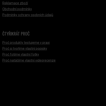
Reklamace zboží
Obchodní podmínky
Podmínky ochrany osobních údajů
ČTYŘIKRÁT PROČ
Proč produkty testujeme v praxi
Proč si tvoříme vlastní popisky
Proč fotíme vlastní fotky
Proč natáčíme vlastní videorecenze
PŘIJÍMÁME ONLINE PLATBY