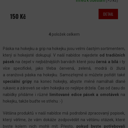
Ihned k odeslání
(>5 ks)
DETAIL
150 Kč
4
položek celkem
O
V
Páska na hokejku a grip na hokejku jsou velmi častým sortimentem,
L
který si hokejisté dokupují. V naší nabídce najedete
od tradičních
Á
pásek
na čepel v nejběžnějších barvách které jsou
černá a bílá
i ty
D
více specifické, jako třeba červená, zelená, modrá či žlutá
A
a oranžová páska na hokejku. Samozřejmě si můžete pořídit také
C
speciální gripy
na konec hokejky, abyste méně namáhali dlaně
rukavic a zároveň se vám hokejka co nejlépe držela. Čas od času do
Í
nabídky přidáme i různé
limitované edice pásek a omotávek
na
P
hokejku, takže buďte ve střehu :-)
R
V
Většina produktů v naší nabídce má podrobně zpracovaný popisek,
K
který věříme, že vám dokáže zodpovědět na většinu otázek, které
byste kolem nich mohli mít. Přesto,
pokud byste potřebovali