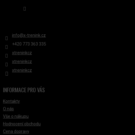
Sledovat na Instagramu
KONTAKT
info
@
x-trenink.cz
+420 ‭773 363 335
xtreninkcz
xtreninkcz
xtreninkcz
INFORMACE PRO VÁS
Kontakty
O nás
Vše o nákupu
Hodnocení obchodu
Cena dopravy