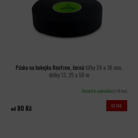
P
R
O
D
U
K
T
Ů
Páska na hokejku Renfrew, černá
šířky 24 a 36 mm,
délky 13, 25 a 50 m
Ihned k odeslání
(>5 ks)
DETAIL
80 Kč
od