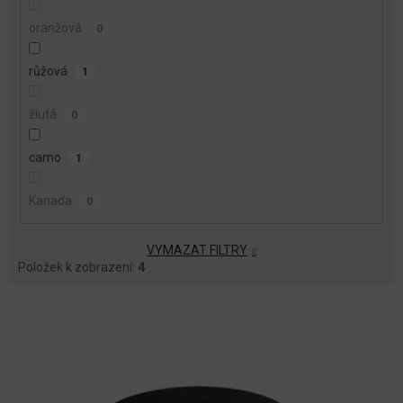
oranžová
0
růžová
1
žlutá
0
camo
1
Kanada
0
VYMAZAT FILTRY
Položek k zobrazení:
4
V
Ý
P
I
S