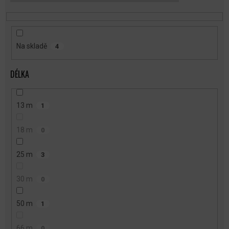
T
Ů
Na skladě
4
DÉLKA
13 m
1
18 m
0
25 m
3
30 m
0
50 m
1
66 m
0