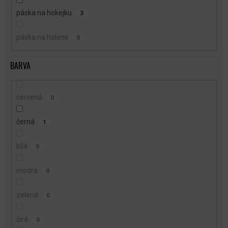
páska na hokejku
3
páska na holeně
0
BARVA
červená
0
černá
1
bílá
0
modrá
0
zelená
0
čirá
0