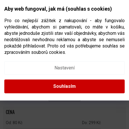
Přejít
NÁKUPNÍ
na
CZK
Aby web fungoval, jak má (souhlas s cookies)
obsah
KOŠÍK
Pro co nejlepší zážitek z nakupování - aby fungovalo
vyhledávání, abychom si pamatovali, co máte v košíku,
abyste jednoduše zjistili stav vaší objednávky, abychom vás
neobtěžovali nevhodnou reklamou a abyste se nemuseli
PÁSKY A GRIPY NA HOKEJKU
pokaždé přihlašovat. Proto od vás potřebujeme souhlas se
zpracováním souborů cookies.
Ř
A
Doporučujeme
Nejlevnější
Nejdražší
Nejprodávanější
Nastavení
Z
E
Abecedně
N
Souhlasím
Í
P
ZAVŘÍT FILTR
R
O
CENA
D
U
80
Kč
299
Kč
K