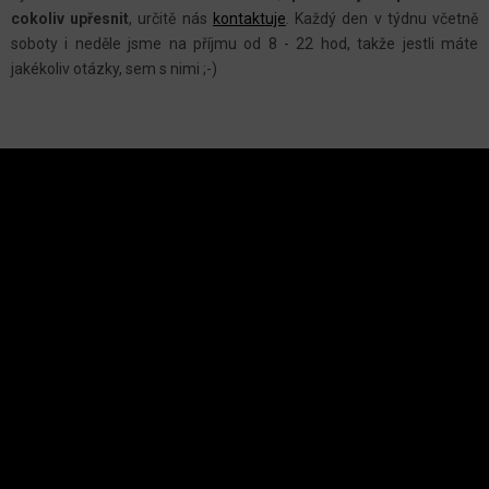
Y
cokoliv upřesnit
, určitě nás
kontaktuje
.
Každý den v týdnu včetně
V
soboty i neděle jsme na příjmu od 8 - 22 hod, takže jestli máte
Ý
jakékoliv otázky, sem s nimi ;-)
P
I
S
Z
U
Á
P
A
INSTAGRAM
T
Í